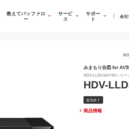
教えてバッファロ
サービ
サポー
会社
ー
ス
ト
発売
みまもり合図 for A
HDV-LLDU3A/YMシリー
HDV-LLD
商品情報