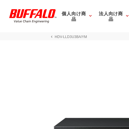
個人向け商
法人向け商
品
品
HDV-LLD3U3BA/YM