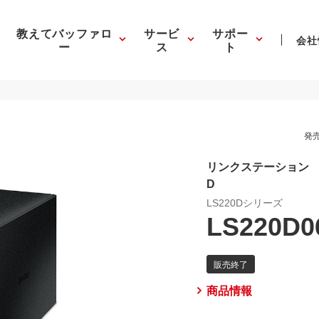
教えてバッファロ
サービ
サポー
会社
ー
ス
ト
発売
リンクステーション 
D
LS220Dシリーズ
LS220D0
商品情報