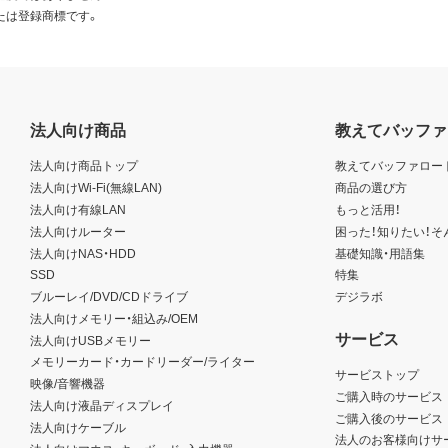
たは登録商標です。
法人向け商品
教えてバッファ
法人向け商品トップ
教えてバッファロー
法人向けWi-Fi(無線LAN)
商品の選び方
法人向け有線LAN
もっと活用！
法人向けルーター
困った！知りたい！そ
法人向けNAS・HDD
基礎知識・用語集
SSD
特集
ブルーレイ/DVD/CDドライブ
デジラボ
法人向けメモリー・組込み/OEM
サービス
法人向けUSBメモリー
メモリーカード・カードリーダー/ライター
サービストップ
映像/音響機器
ご購入時のサービス
法人向け液晶ディスプレイ
ご購入後のサービス
法人向けケーブル
法人のお客様向けサ