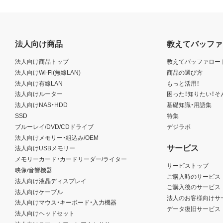
法人向け商品
教えてバッファ
法人向け商品トップ
教えてバッファロー
法人向けWi-Fi(無線LAN)
商品の選び方
法人向け有線LAN
もっと活用！
法人向けルーター
困った！知りたい！そ
法人向けNAS・HDD
基礎知識・用語集
SSD
特集
ブルーレイ/DVD/CDドライブ
デジラボ
法人向けメモリー・組込み/OEM
サービス
法人向けUSBメモリー
メモリーカード・カードリーダー/ライター
サービストップ
映像/音響機器
ご購入時のサービス
法人向け液晶ディスプレイ
ご購入後のサービス
法人向けケーブル
法人のお客様向けサ
法人向けマウス・キーボード・入力機器
データ復旧サービス
法人向けヘッドセット