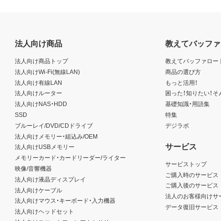
法人向け商品
教えてバッファ
法人向け商品トップ
教えてバッファロー
法人向けWi-Fi(無線LAN)
商品の選び方
法人向け有線LAN
もっと活用！
法人向けルーター
困った！知りたい！そ
法人向けNAS・HDD
基礎知識・用語集
SSD
特集
ブルーレイ/DVD/CDドライブ
デジラボ
法人向けメモリー・組込み/OEM
サービス
法人向けUSBメモリー
メモリーカード・カードリーダー/ライター
サービストップ
映像/音響機器
ご購入時のサービス
法人向け液晶ディスプレイ
ご購入後のサービス
法人向けケーブル
法人のお客様向けサ
法人向けマウス・キーボード・入力機器
データ復旧サービス
法人向けヘッドセット