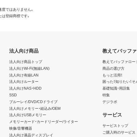
速度ではありません。
たは登録商標です。
法人向け商品
教えてバッファ
法人向け商品トップ
教えてバッファロー
法人向けWi-Fi(無線LAN)
商品の選び方
法人向け有線LAN
もっと活用！
法人向けルーター
困った！知りたい！そ
法人向けNAS・HDD
基礎知識・用語集
SSD
特集
ブルーレイ/DVD/CDドライブ
デジラボ
法人向けメモリー・組込み/OEM
サービス
法人向けUSBメモリー
メモリーカード・カードリーダー/ライター
サービストップ
映像/音響機器
ご購入時のサービス
法人向け液晶ディスプレイ