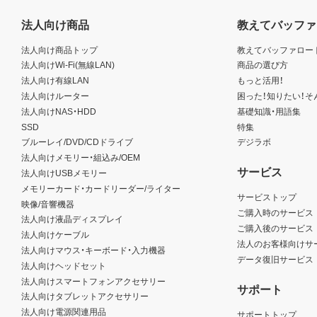
法人向け商品
教えてバッファ
法人向け商品トップ
教えてバッファロー
法人向けWi-Fi(無線LAN)
商品の選び方
法人向け有線LAN
もっと活用！
法人向けルーター
困った！知りたい！そ
法人向けNAS・HDD
基礎知識・用語集
SSD
特集
ブルーレイ/DVD/CDドライブ
デジラボ
法人向けメモリー・組込み/OEM
サービス
法人向けUSBメモリー
メモリーカード・カードリーダー/ライター
サービストップ
映像/音響機器
ご購入時のサービス
法人向け液晶ディスプレイ
ご購入後のサービス
法人向けケーブル
法人のお客様向けサ
法人向けマウス・キーボード・入力機器
データ復旧サービス
法人向けヘッドセット
法人向けスマートフォンアクセサリー
サポート
法人向けタブレットアクセサリー
法人向け電源関連用品
サポートトップ