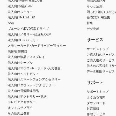
法人向けWi-Fi(無線LAN)
商品の選び方
法人向け有線LAN
もっと活用！
法人向けルーター
困った！知りたい！そ
法人向けNAS・HDD
基礎知識・用語集
SSD
特集
ブルーレイ/DVD/CDドライブ
デジラボ
法人向けメモリー・組込み/OEM
サービス
法人向けUSBメモリー
メモリーカード・カードリーダー/ライター
サービストップ
映像/音響機器
ご購入時のサービス
法人向け液晶ディスプレイ
ご購入後のサービス
法人向けケーブル
法人のお客様向けサ
法人向けマウス・キーボード・入力機器
データ復旧サービス
法人向けヘッドセット
法人向けスマートフォンアクセサリー
サポート
法人向けタブレットアクセサリー
法人向け電源関連用品
サポートトップ
法人向けアクセサリー・収納
よくある質問
テレビアクセサリー
ダウンロード
オフィスサプライ
対応情報
その他周辺機器
修理サービス