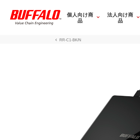
個人向け商
法人向け商
品
品
RR-C1-BK/N