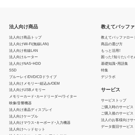
法人向け商品
教えてバッファ
法人向け商品トップ
教えてバッファロー
法人向けWi-Fi(無線LAN)
商品の選び方
法人向け有線LAN
もっと活用！
法人向けルーター
困った！知りたい！そ
法人向けNAS・HDD
基礎知識・用語集
SSD
特集
ブルーレイ/DVD/CDドライブ
デジラボ
法人向けメモリー・組込み/OEM
サービス
法人向けUSBメモリー
メモリーカード・カードリーダー/ライター
サービストップ
映像/音響機器
ご購入時のサービス
法人向け液晶ディスプレイ
ご購入後のサービス
法人向けケーブル
法人のお客様向けサ
法人向けマウス・キーボード・入力機器
データ復旧サービス
法人向けヘッドセット