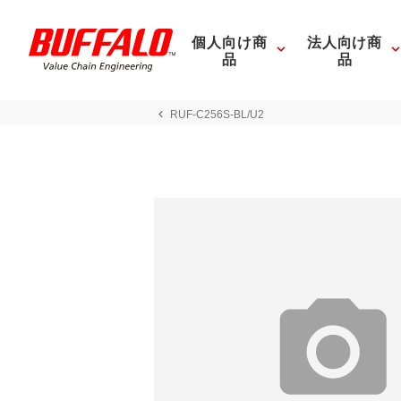
個人向け商
法人向け商
品
品
RUF-C256S-BL/U2