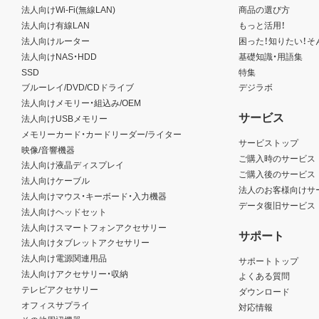
法人向けWi-Fi(無線LAN)
商品の選び方
法人向け有線LAN
もっと活用！
法人向けルーター
困った！知りたい！そ
法人向けNAS・HDD
基礎知識・用語集
SSD
特集
ブルーレイ/DVD/CDドライブ
デジラボ
法人向けメモリー・組込み/OEM
サービス
法人向けUSBメモリー
メモリーカード・カードリーダー/ライター
サービストップ
映像/音響機器
ご購入時のサービス
法人向け液晶ディスプレイ
ご購入後のサービス
法人向けケーブル
法人のお客様向けサ
法人向けマウス・キーボード・入力機器
データ復旧サービス
法人向けヘッドセット
法人向けスマートフォンアクセサリー
サポート
法人向けタブレットアクセサリー
法人向け電源関連用品
サポートトップ
法人向けアクセサリー・収納
よくある質問
テレビアクセサリー
ダウンロード
オフィスサプライ
対応情報