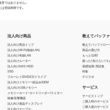
速度ではありません。
たは登録商標です。
法人向け商品
教えてバッファ
法人向け商品トップ
教えてバッファロー
法人向けWi-Fi(無線LAN)
商品の選び方
法人向け有線LAN
もっと活用！
法人向けルーター
困った！知りたい！そ
法人向けNAS・HDD
基礎知識・用語集
SSD
特集
ブルーレイ/DVD/CDドライブ
デジラボ
法人向けメモリー・組込み/OEM
サービス
法人向けUSBメモリー
メモリーカード・カードリーダー/ライター
サービストップ
映像/音響機器
ご購入時のサービス
法人向け液晶ディスプレイ
ご購入後のサービス
法人向けケーブル