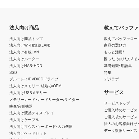
法人向け商品
教えてバッファ
法人向け商品トップ
教えてバッファロー
法人向けWi-Fi(無線LAN)
商品の選び方
法人向け有線LAN
もっと活用！
法人向けルーター
困った！知りたい！そ
法人向けNAS・HDD
基礎知識・用語集
SSD
特集
ブルーレイ/DVD/CDドライブ
デジラボ
法人向けメモリー・組込み/OEM
サービス
法人向けUSBメモリー
メモリーカード・カードリーダー/ライター
サービストップ
映像/音響機器
ご購入時のサービス
法人向け液晶ディスプレイ
ご購入後のサービス
法人向けケーブル
法人のお客様向けサ
法人向けマウス・キーボード・入力機器
データ復旧サービス
法人向けヘッドセット