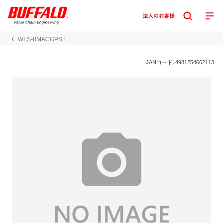
WLS-8MACGPST
JANコード：4981254662113