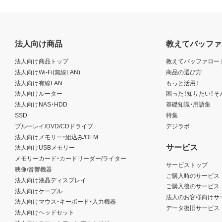
法人向け商品
教えてバッファ
法人向け商品トップ
教えてバッファロー
法人向けWi-Fi(無線LAN)
商品の選び方
法人向け有線LAN
もっと活用！
法人向けルーター
困った！知りたい！そ
法人向けNAS・HDD
基礎知識・用語集
SSD
特集
ブルーレイ/DVD/CDドライブ
デジラボ
法人向けメモリー・組込み/OEM
サービス
法人向けUSBメモリー
メモリーカード・カードリーダー/ライター
サービストップ
映像/音響機器
ご購入時のサービス
法人向け液晶ディスプレイ
ご購入後のサービス
法人向けケーブル
法人のお客様向けサ
法人向けマウス・キーボード・入力機器
データ復旧サービス
法人向けヘッドセット