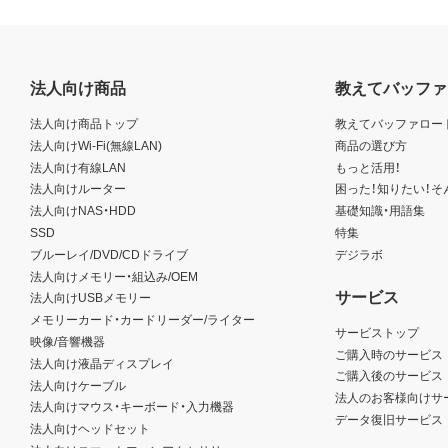
法人向け商品
教えてバッファ
法人向け商品トップ
教えてバッファロー
法人向けWi-Fi(無線LAN)
商品の選び方
法人向け有線LAN
もっと活用！
法人向けルーター
困った！知りたい！そ
法人向けNAS・HDD
基礎知識・用語集
SSD
特集
ブルーレイ/DVD/CDドライブ
デジラボ
法人向けメモリー・組込み/OEM
サービス
法人向けUSBメモリー
メモリーカード・カードリーダー/ライター
サービストップ
映像/音響機器
ご購入時のサービス
法人向け液晶ディスプレイ
ご購入後のサービス
法人向けケーブル
法人のお客様向けサ
法人向けマウス・キーボード・入力機器
データ復旧サービス
法人向けヘッドセット