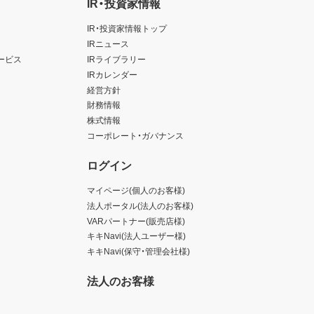
IR・投資家情報
IR・投資家情報トップ
IRニュース
ービス
IRライブラリー
IRカレンダー
経営方針
財務情報
株式情報
コーポレート・ガバナンス
ログイン
マイページ(個人のお客様)
法人ポータル(法人のお客様)
VARパートナー(販売店様)
キキNavi(法人ユーザー様)
キキNavi(保守・管理会社様)
法人のお客様