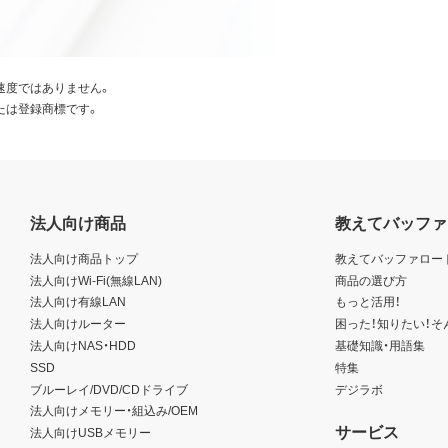
速度ではありません。
たは登録商標です。
法人向け商品
教えてバッファ
法人向け商品トップ
教えてバッファロー
法人向けWi-Fi(無線LAN)
商品の選び方
法人向け有線LAN
もっと活用！
法人向けルーター
困った！知りたい！そ
法人向けNAS・HDD
基礎知識・用語集
SSD
特集
ブルーレイ/DVD/CDドライブ
デジラボ
法人向けメモリー・組込み/OEM
サービス
法人向けUSBメモリー