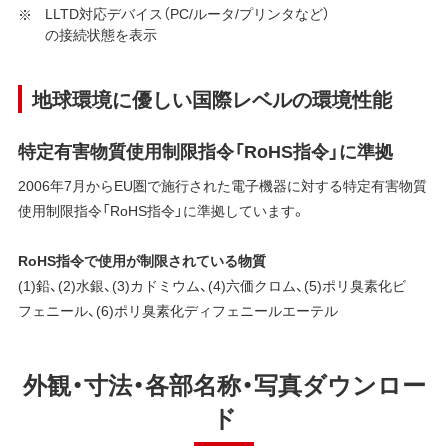
LLTD対応デバイス（PC/ルータ/プリンタなど）
の接続状態を表示
地球環境に優しい国際レベルの環境性能
特定有害物質使用制限指令「RoHS指令」に準拠
2006年7月からEU圏で施行された電子機器に対する特定有害物質
使用制限指令「RoHS指令」に準拠しています。
RoHS指令で使用が制限されている物質
(1)鉛、(2)水銀、(3)カドミウム、(4)六価クロム、(5)ポリ臭素化ビ
フェニール、(6)ポリ臭素化ディフェニールエーテル
外観・寸法・各部名称・写真ダウンロー
ド