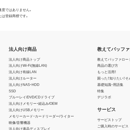
速度ではありません。
たは登録商標です。
法人向け商品
教えてバッファ
法人向け商品トップ
教えてバッファロー
法人向けWi-Fi(無線LAN)
商品の選び方
法人向け有線LAN
もっと活用！
法人向けルーター
困った！知りたい！そ
法人向けNAS・HDD
基礎知識・用語集
SSD
特集
ブルーレイ/DVD/CDドライブ
デジラボ
法人向けメモリー・組込み/OEM
サービス
法人向けUSBメモリー
メモリーカード・カードリーダー/ライター
サービストップ
映像/音響機器
ご購入時のサービス
法人向け液晶ディスプレイ