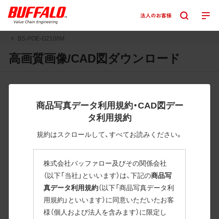
BS-POE-G2108M
高画質画像/CAD図ダウンロード
JPGまたはPNGボタンを押すと画像の表示。EPSボタンを押
すと圧縮ファイルのダウンロードが始まります。
商品写真データ利用規約・CAD図デー
JPEG・EPSファイルにはパスが設定されています。画像編集
タ利用規約
の際に便利です。PNG画像は原則として背景を透過したもの
を提供しています。
規約はスクロールして、すべてお読みください。
一部のJPEG・EPSファイルにはパスが設定されていない場合
があります。ご了承ください。
株式会社バッファロー及びその関係会社
掲載データ「JPEG、PNG : 低解像度(RGBカラー)」 「EPS : 高
（以下「当社」といいます）は、下記の
商品写
解像度(CMYKカラー)」
真データ利用規約
（以下「商品写真データ利
用規約」といいます）に同意いただいたお客
BS-POE-G2108M
様（個人および法人を含みます）に限定し