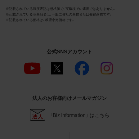
社商品等に近づけて掲記するなどし
※記載されている速度表記は規格値で、実環境での速度ではありません。
て、当社と提携、協力関係等にあると
※記載されている各商品名は、一般に各社の商標または登録商標です。
の示唆や誤解を生じさせうる態様の
※記載されている価格は、希望小売価格です。
利用を行わないこと
その他、当社の運営するサイトではな
いと看者が判断することを困難とす
るような態様で、商品写真データを利
用しないこと
公式SNSアカウント
4.免責事項
当社は、商品写真データの正確性、完全性、
適合性、有用性、最新性、第三者権利の非侵
害等について保証するものではありませ
ん。また、商品写真データの利用に起因し
法人のお客様向けメールマガジン
て発生した一切の損害について、当社はそ
の賠償の責任を負いません。また、商品写
「Biz Information」 はこちら
真データの内容は予告なしに変更又は掲載
を中止することがありますのでご了承くだ
さい。