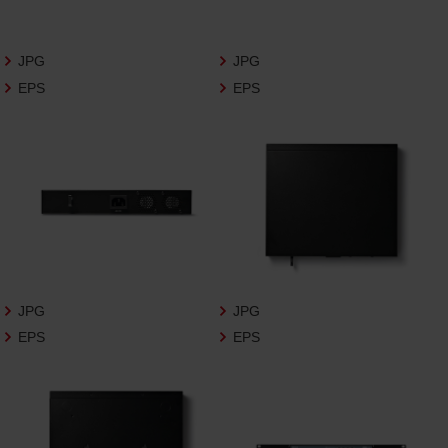
さいますようお願い申し上げます。
商品写真データ利用規約
JPG
JPG
EPS
EPS
1.権利の帰属
お客様は、商品写真データに関する著作権
等の一切の権利が当社に帰属することに同
意します。
2.利用許諾
お客様は、商品写真データ利用規約に従い、
当社商品の販売活動（中古による販売の場
合を除く）に関する広告宣伝又は当社商品
の報道・解説に利用する場合に限り商品写
JPG
JPG
真データを複製、送信可能化して利用でき
EPS
EPS
ます。当社からの個別の同意を得た場合を
除き、上記の目的、利用方法以外に商品写真
データを利用することはできません。