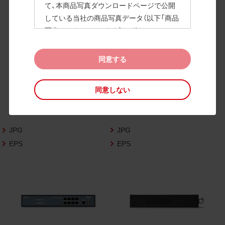
て、本商品写真ダウンロードページで公開
している当社の商品写真データ（以下「商品
高画質画像
写真データ」といいます）のダウンロードお
よび利用を許諾いたします。
また、当社は、下記の
CAD図データ利用規約
同意する
（以下「CAD図データ利用規約」といいます）
に同意いただいたお客様に限定して、本CA
同意しない
D図ダウンロードページで公開している当
社のCAD図データ（以下「CAD図データ」と
いいます）の利用を許諾いたします。
JPG
JPG
お客様が「同意する」ボタンをクリックされ
た場合、商品写真データ利用規約及びCAD
EPS
EPS
図データ利用規約に同意いただいたものと
みなされます。
なお、商品写真データ利用規約及びCAD図
データ利用規約の記載事項は予告なく変更
されることがあります。各データをダウン
ロードする際には最新の規約をご確認くだ