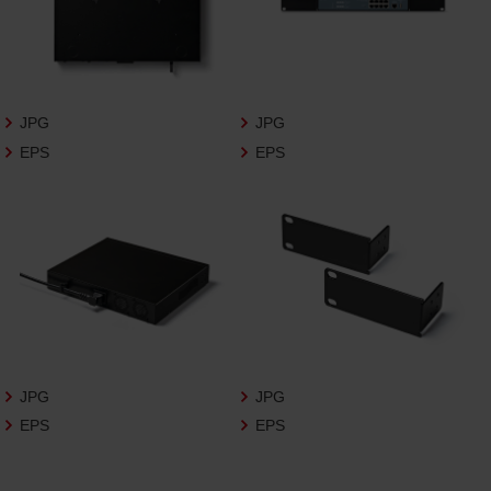
3.遵守事項
お客様は、商品写真データの利用に際し、次
の各号に掲げる事項を遵守するものとしま
す。
JPG
JPG
商品写真データの全部又は一部の譲
EPS
EPS
渡、貸与、再利用許諾、改変、著作権表
示の除去等をしないこと
商品写真データに表示されている当
社商品についての情報（社名、商品名
等）を併記する等の方法により、商品
写真データに表示されている商品が、
当社の商品であることを特定できる
表示を行うこと
商品写真データに著作権表示、ラベ
ル、商標その他のマークがある場合、
それらを除去しないこと
JPG
JPG
商品写真データを当社HPのトップ
EPS
EPS
ページ以外のサイトとのリンクとし
て利用しないこと
商品写真データを他社のロゴ又は他