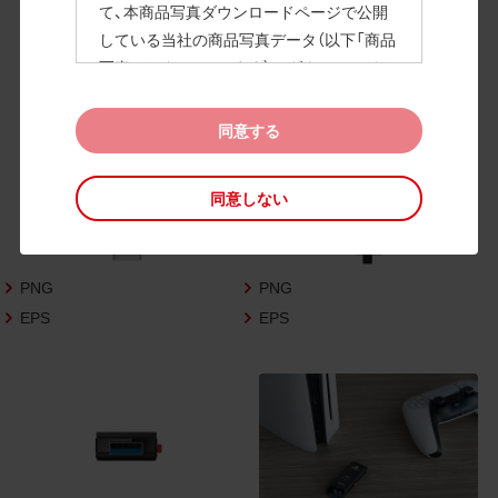
て、本商品写真ダウンロードページで公開
している当社の商品写真データ（以下「商品
高画質画像
写真データ」といいます）のダウンロードお
よび利用を許諾いたします。
また、当社は、下記の
CAD図データ利用規約
同意する
（以下「CAD図データ利用規約」といいます）
に同意いただいたお客様に限定して、本CA
同意しない
D図ダウンロードページで公開している当
社のCAD図データ（以下「CAD図データ」と
いいます）の利用を許諾いたします。
PNG
PNG
お客様が「同意する」ボタンをクリックされ
た場合、商品写真データ利用規約及びCAD
EPS
EPS
図データ利用規約に同意いただいたものと
みなされます。
なお、商品写真データ利用規約及びCAD図
データ利用規約の記載事項は予告なく変更
されることがあります。各データをダウン
ロードする際には最新の規約をご確認くだ