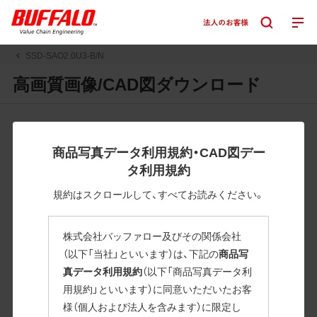
SSD-SAO2.0U3-B/N
高画質画像/CAD図ダウンロード
JPGまたはPNGボタンを押すと画像の表示。EPSボタンを押
すと圧縮ファイルのダウンロードが始まります。
商品写真データ利用規約・CAD図デー
JPEG・EPSファイルにはパスが設定されています。画像編集
タ利用規約
の際に便利です。PNG画像は原則として背景を透過したもの
を提供しています。
規約はスクロールして、すべてお読みください。
一部のJPEG・EPSファイルにはパスが設定されていない場合
があります。ご了承ください。
株式会社バッファロー及びその関係会社
掲載データ「JPEG、PNG : 低解像度(RGBカラー)」 「EPS : 高
（以下「当社」といいます）は、下記の
商品写
解像度(CMYKカラー)」
真データ利用規約
（以下「商品写真データ利
用規約」といいます）に同意いただいたお客
SSD-SAO2.0U3-B/N
様（個人および法人を含みます）に限定し