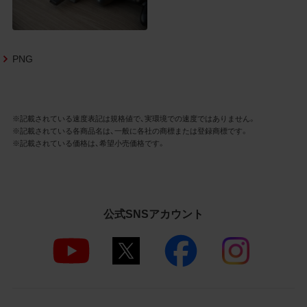
3.遵守事項
お客様は、商品写真データの利用に際し、次
の各号に掲げる事項を遵守するものとしま
す。
PNG
商品写真データの全部又は一部の譲
渡、貸与、再利用許諾、改変、著作権表
示の除去等をしないこと
※記載されている速度表記は規格値で、実環境での速度ではありません。
商品写真データに表示されている当
※記載されている各商品名は、一般に各社の商標または登録商標です。
社商品についての情報（社名、商品名
※記載されている価格は、希望小売価格です。
等）を併記する等の方法により、商品
写真データに表示されている商品が、
当社の商品であることを特定できる
表示を行うこと
公式SNSアカウント
商品写真データに著作権表示、ラベ
ル、商標その他のマークがある場合、
それらを除去しないこと
商品写真データを当社HPのトップ
ページ以外のサイトとのリンクとし
て利用しないこと
商品写真データを他社のロゴ又は他