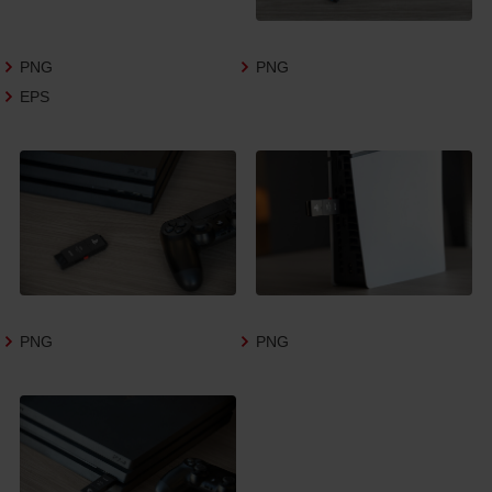
さいますようお願い申し上げます。
商品写真データ利用規約
PNG
PNG
EPS
1.権利の帰属
お客様は、商品写真データに関する著作権
等の一切の権利が当社に帰属することに同
意します。
2.利用許諾
お客様は、商品写真データ利用規約に従い、
当社商品の販売活動（中古による販売の場
合を除く）に関する広告宣伝又は当社商品
の報道・解説に利用する場合に限り商品写
PNG
PNG
真データを複製、送信可能化して利用でき
ます。当社からの個別の同意を得た場合を
除き、上記の目的、利用方法以外に商品写真
データを利用することはできません。