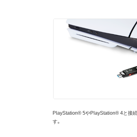
PlayStation® 5やPlaySt
す。