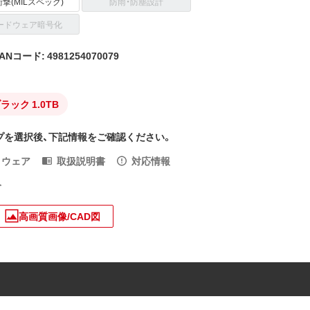
撃(MILスペック)
防雨・防塵設計
ードウェア暗号化
ANコード: 4981254070079
ラック 1.0TB
プを選択後、下記情報をご確認ください。
トウェア
取扱説明書
対応情報
入
高画質画像/CAD図