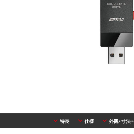
特長
仕様
外観・寸法