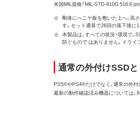
米国MIL規格「MIL-STD-810G 51
剛体にべニヤ板を敷いた上へ、高さ1
す。セット通算で26回の落下後に
本製品は、すべての状況・環境で、
防ぐもので はありません。ドライ
通常の外付けSSD
PS5®やPS4®だけでなく、通常の
最新の動作確認済み機器については、