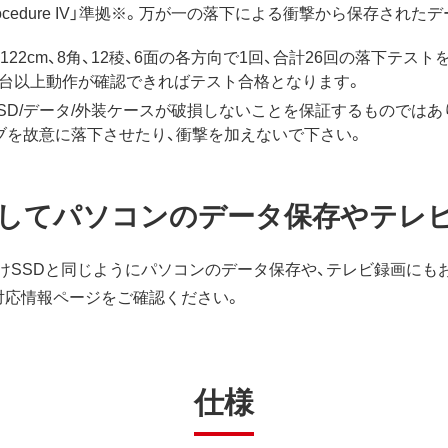
6.6 procedure IV」準拠※。万が一の落下による衝撃から保存さ
22cm、8角、12稜、6面の各方向で1回、合計26回の落下テス
1台以上動作が確認できればテスト合格となります。
SSD/データ/外装ケースが破損しないことを保証するものではあ
ブを故意に落下させたり、衝撃を加えないで下さい。
としてパソコンのデータ保存やテレ
外付けSSDと同じようにパソコンのデータ保存や、テレビ録画にも
対応情報ページをご確認ください。
仕様