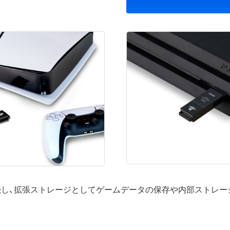
ation® 4と接続し、拡張ストレージとしてゲームデータの保存や内部