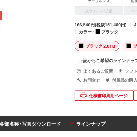
ケーブルレス
耐衝
抗ウイルス・抗菌
ハ
166,540円
(税抜151,400円)
J
カラー :
ブラック
ブラック 2.0TB
ブ
上記からご希望のラインナッ
よくあるご質問
ソフ
お問合せ
付属品の購
仕様書印刷用ページ
・各部名称・写真ダウンロード
ラインナップ