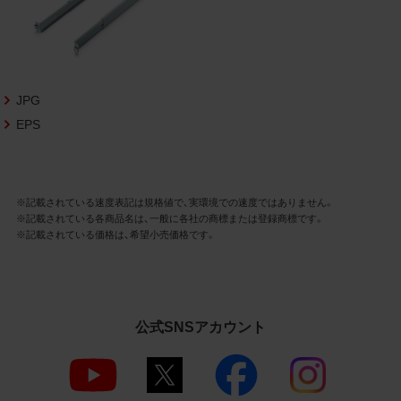
3.遵守事項
お客様は、商品写真データの利用に際し、次
の各号に掲げる事項を遵守するものとしま
す。
JPG
商品写真データの全部又は一部の譲
EPS
渡、貸与、再利用許諾、改変、著作権表
示の除去等をしないこと
商品写真データに表示されている当
社商品についての情報（社名、商品名
等）を併記する等の方法により、商品
※記載されている速度表記は規格値で、実環境での速度ではありません。
※記載されている各商品名は、一般に各社の商標または登録商標です。
写真データに表示されている商品が、
※記載されている価格は、希望小売価格です。
当社の商品であることを特定できる
表示を行うこと
商品写真データに著作権表示、ラベ
ル、商標その他のマークがある場合、
それらを除去しないこと
公式SNSアカウント
商品写真データを当社HPのトップ
ページ以外のサイトとのリンクとし
て利用しないこと
商品写真データを他社のロゴ又は他