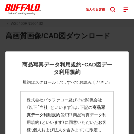
WS5400RN1604S2
高画質画像/CAD図ダウンロード
JPGまたはPNGボタンを押すと画像の表示。EPSボタンを押
すと圧縮ファイルのダウンロードが始まります。
商品写真データ利用規約・CAD図デー
JPEG・EPSファイルにはパスが設定されています。画像編集
タ利用規約
の際に便利です。PNG画像は原則として背景を透過したもの
を提供しています。
規約はスクロールして、すべてお読みください。
一部のJPEG・EPSファイルにはパスが設定されていない場合
があります。ご了承ください。
株式会社バッファロー及びその関係会社
掲載データ「JPEG、PNG : 低解像度(RGBカラー)」 「EPS : 高
（以下「当社」といいます）は、下記の
商品写
解像度(CMYKカラー)」
真データ利用規約
（以下「商品写真データ利
用規約」といいます）に同意いただいたお客
WS5400RN1604S2
様（個人および法人を含みます）に限定し