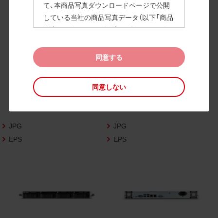
て、本商品写真ダウンロードページで公開
している当社の商品写真データ（以下「商品
高画質画像
写真データ」といいます）のダウンロードお
よび利用を許諾いたします。
また、当社は、下記の
CAD図データ利用規約
同意する
（以下「CAD図データ利用規約」といいます）
に同意いただいたお客様に限定して、本CA
同意しない
D図ダウンロードページで公開している当
社のCAD図データ（以下「CAD図データ」と
いいます）の利用を許諾いたします。
JPG
JPG
お客様が「同意する」ボタンをクリックされ
た場合、商品写真データ利用規約及びCAD
EPS
EPS
図データ利用規約に同意いただいたものと
みなされます。
なお、商品写真データ利用規約及びCAD図
データ利用規約の記載事項は予告なく変更
されることがあります。各データをダウン
ロードする際には最新の規約をご確認くだ