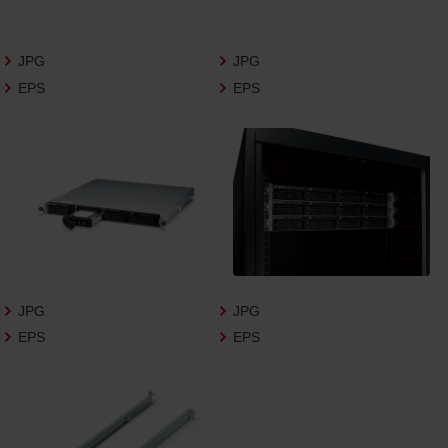
さいますようお願い申し上げます。
商品写真データ利用規約
JPG
JPG
EPS
EPS
1.権利の帰属
お客様は、商品写真データに関する著作権
等の一切の権利が当社に帰属することに同
意します。
2.利用許諾
お客様は、商品写真データ利用規約に従い、
当社商品の販売活動（中古による販売の場
合を除く）に関する広告宣伝又は当社商品
の報道・解説に利用する場合に限り商品写
JPG
JPG
真データを複製、送信可能化して利用でき
EPS
EPS
ます。当社からの個別の同意を得た場合を
除き、上記の目的、利用方法以外に商品写真
データを利用することはできません。