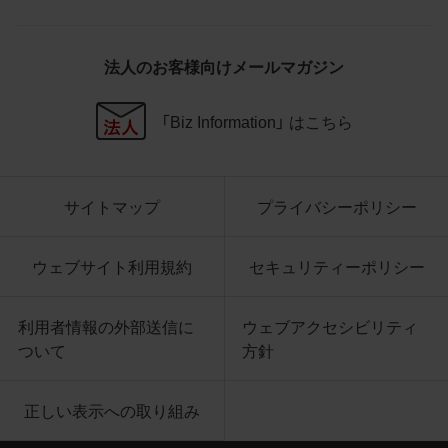
社商品等に近づけて掲記するなどし
て、当社と提携、協力関係等にあると
の示唆や誤解を生じさせうる態様の
法人のお客様向けメールマガジン
利用を行わないこと
その他、当社の運営するサイトではな
いと看者が判断することを困難とす
「Biz Information」 はこちら
るような態様で、商品写真データを利
用しないこと
サイトマップ
プライバシーポリシー
4.免責事項
当社は、商品写真データの正確性、完全性、
適合性、有用性、最新性、第三者権利の非侵
ウェブサイト利用規約
セキュリティーポリシー
害等について保証するものではありませ
ん。また、商品写真データの利用に起因し
利用者情報の外部送信に
ウェブアクセシビリティ
て発生した一切の損害について、当社はそ
ついて
方針
の賠償の責任を負いません。また、商品写
真データの内容は予告なしに変更又は掲載
正しい表示への取り組み
を中止することがありますのでご了承くだ
さい。