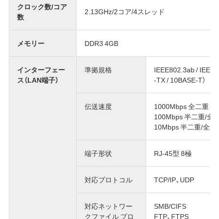
クロック数/コア
2.13GHz/2コア/4スレッド
数
メモリー
DDR3 4GB
インターフェー
準拠規格
IEEE802.3ab / IEEE
ス（LAN端子）
-TX / 10BASE-T）
伝送速度
1000Mbps 全二重
100Mbps 半二重/全
10Mbps 半二重/全二
端子形状
RJ-45型 8極
対応プロトコル
TCP/IP、UDP
対応ネットワー
SMB/CIFS
クファイル プロ
FTP、FTPS