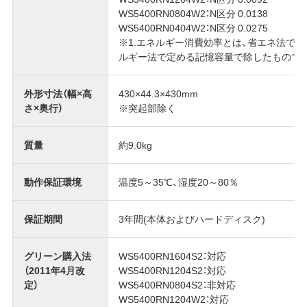
WS5400RN0804W2：N区分 0.0138
WS5400RN0404W2：N区分 0.0275
※1.エネルギー消費効率とは、省エネ法で
ルギー法で定める記憶容量で除したもので
外形寸法（幅×高
430×44.3×430mm
さ×奥行）
※突起部除く
質量
約9.0kg
動作保証環境
温度5～35℃、湿度20～80％
保証期間
3年間(本体およびハードディスク)
グリーン購入法
WS5400RN1604S2：対応
（2011年4月改
WS5400RN1204S2：対応
定）
WS5400RN0804S2：非対応
WS5400RN1204W2：対応