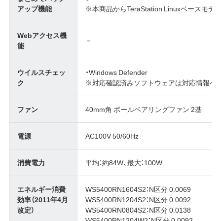
アップ機能
※本商品からTeraStation Linuxベ
Webアクセス機
－
能
ウイルスチェッ
・Windows Defender
ク
※対応確認済みソフトウェアは対応情報ペ
ファン
40mm角 ボールベアリングファン 2基
電源
AC100V 50/60Hz
消費電力
平均：約84W、最大：100W
エネルギー消費
WS5400RN1604S2：N区分 0.0069
効率（2011年4月
WS5400RN1204S2：N区分 0.0092
改定）
WS5400RN0804S2：N区分 0.0138
WS5400RN1204W2：N区分 0.0092