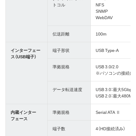
トコル
NFS
SNMP
WebDAV
伝送距離
100m
インターフェー
端子形状
USB Type-A
ス（USB端子）
準拠規格
USB 3.0/2.0
※パソコンの接続に
データ転送速度
USB 3.0：最大5Gbp
USB 2.0：最大480M
内蔵インター
準拠規格
Serial ATA Ⅱ
フェース
端子数
4（HD接続済み）