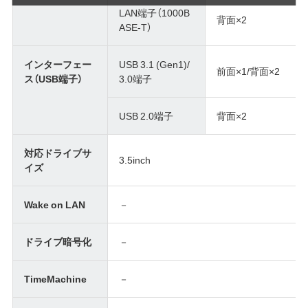
LAN端子（1000B
背面×2
ASE-T）
インターフェー
USB 3.1 (Gen1)/
前面×1/背面×2
ス（USB端子）
3.0端子
USB 2.0端子
背面×2
対応ドライブサ
3.5inch
イズ
Wake on LAN
－
ドライブ暗号化
－
TimeMachine
－