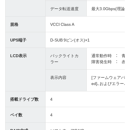
データ転送速度
最大3.0Gbps(理論値
規格
VCCI Class A
UPS端子
D-SUB 9ピン(オス)×1
LCD表示
バックライトカ
通常動作時 ： 青
ラー
障害発生時 ： 赤
表示内容
[ファームウェアバージョン
ed]、およびエラー
搭載ドライブ数
4
ベイ数
4