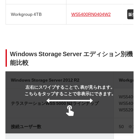
Workgroup 4TB
WS5400RN0404W2
Windows Storage Server エディション別機
能比較
Windows Storage Server 2012 R2
Workgrou
左右にスワイプすることで、表が見られます。
こちらをタップすることで非表示にできます。
WS5400
テラステーションWSS 5000 N2ラインナップ
WS5400
WS5200
接続ユーザー数
50 ※1