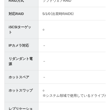
RAID方式
ソフトウェアRAID
対応RAID
5/1/0（出荷時RAID5）
iSCSIターゲッ
○
ト
IPカメラ対応
－
リダンダント電
－
源
ホットスペア
－
ホットスワップ
○
※システム領域で使用しているドライブが
レプリケーショ