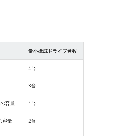
最小構成ドライブ台数
4台
3台
分の容量
4台
の容量
2台