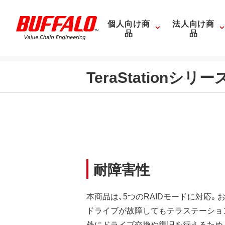
個人向け商
法人向け商
品
品
TeraStationシ
耐障害性
本商品は、5つのRAIDモードに対応。
ドライブが故障してもテラステーショ
外にドライブ交換や復旧を行えるため