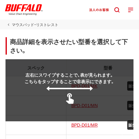
マウスパッド・リストレスト
商品詳細を表示させたい型番を選択して下
さい。
スペック
型番
左右にスワイプすることで、表が見られます。
こちらをタップすることで非表示にできます。
BPD-D01/MK
販売
BPD-D01/MN
販売
BPD-D01/MR
販売