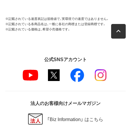
※記載されている速度表記は規格値で、実環境での速度ではありません。
※記載されている各商品名は、一般に各社の商標または登録商標です。
※記載されている価格は、希望小売価格です。
公式SNSアカウント
法人のお客様向けメールマガジン
「Biz Information」 はこちら