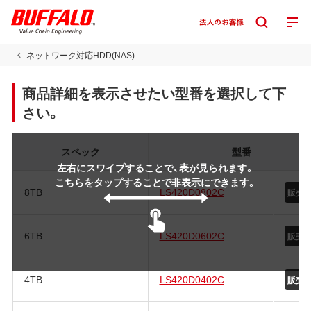
ネットワーク対応HDD(NAS)
商品詳細を表示させたい型番を選択して下
さい。
スペック
型番
左右にスワイプすることで、表が見られます。
こちらをタップすることで非表示にできます。
8TB
LS420D0802C
販売
6TB
LS420D0602C
販売
4TB
LS420D0402C
販売