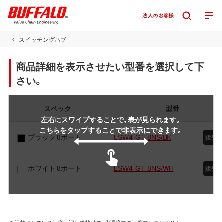
スイッチングハブ
商品詳細を表示させたい型番を選択して下
さい。
スペック
型番
左右にスワイプすることで、表が見られます。
こちらをタップすることで非表示にできます。
ブラック 8ポート
LSW4-GT-8NS/BK
販売
ホワイト 8ポート
LSW4-GT-8NS/WH
販売