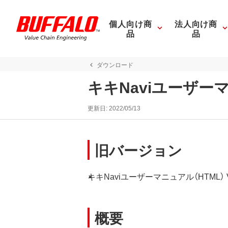
個人向け商
法人向け商
品
品
ダウンロード
キキNaviユーザーマ
更新日:
2022/05/13
旧バージョン
キキNaviユーザーマニュアル（HTML） Ve
概要