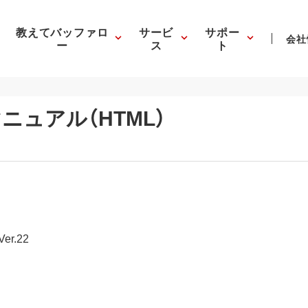
教えてバッファロ
サービ
サポー
会社
ー
ス
ト
ニュアル（HTML）
r.22