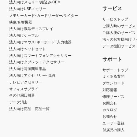
法人向けメモリー・組込み/OEM
サービス
法人向けUSBメモリー
メモリーカード・カードリーダー/ライター
サービストップ
映像/音響機器
ご購入時のサービス
法人向け液晶ディスプレイ
ご購入後のサービス
法人向けケーブル
法人のお客様向けサ
法人向けマウス・キーボード・入力機器
データ復旧サービス
法人向けヘッドセット
法人向けスマートフォンアクセサリー
サポート
法人向けタブレットアクセサリー
法人向け電源関連用品
サポートトップ
法人向けアクセサリー・収納
よくある質問
テレビアクセサリー
ダウンロード
オフィスサプライ
対応情報
その他周辺機器
修理サービス
データ消去
お問合せ
法人向け商品 商品一覧
カタログ
お知らせ
ユーザー登録
付属品の購入