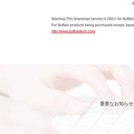
Warning:This download service is ONLY for Buffal
For Buffalo products being purchased except Japan,
http://www.buffalotech.com/
重要なお知らせ