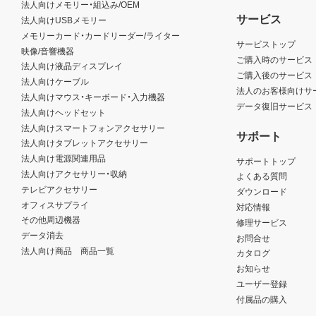
法人向けメモリー・組込み/OEM
サービス
法人向けUSBメモリー
メモリーカード・カードリーダー/ライター
サービストップ
映像/音響機器
ご購入時のサービス
法人向け液晶ディスプレイ
ご購入後のサービス
法人向けケーブル
法人のお客様向けサ
法人向けマウス・キーボード・入力機器
データ復旧サービス
法人向けヘッドセット
法人向けスマートフォンアクセサリー
サポート
法人向けタブレットアクセサリー
法人向け電源関連用品
サポートトップ
法人向けアクセサリー・収納
よくある質問
テレビアクセサリー
ダウンロード
オフィスサプライ
対応情報
その他周辺機器
修理サービス
データ消去
お問合せ
法人向け商品 商品一覧
カタログ
お知らせ
ユーザー登録
付属品の購入