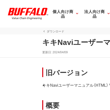
個人向け商
法人向け商
品
品
ダウンロード
キキNaviユーザーマ
更新日:
2024/04/09
旧バージョン
キキNaviユーザーマニュアル（HTML） Ve
概要