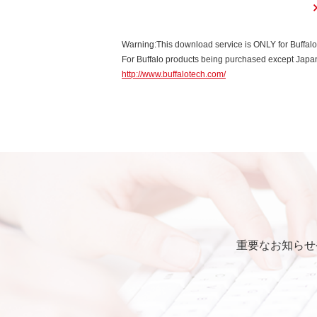
Warning:This download service is ONLY for Buffal
For Buffalo products being purchased except Japan,
http://www.buffalotech.com/
重要なお知らせ