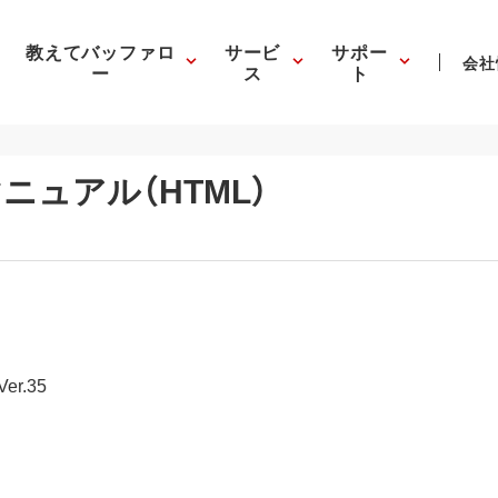
教えてバッファロ
サービ
サポー
会社
ー
ス
ト
ニュアル（HTML）
r.35