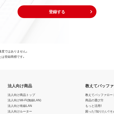
び外国貿易法および米国輸出管理関連法規等に基づく輸出規制
登録する
出または再輸出する場合は、上記の輸出管理関連法規を遵守し、
び外国貿易法および米国輸出管理関連法規等により本ソフトウ
国為替及び外国貿易法および米国輸出管理関連法規等により禁
、生産などを行う目的で使用しないこと。
速度ではありません。
たは登録商標です。
日本国外に持ち出すことはできません。
規定に違反した場合、弊社はただちにお客様による本ソフトウェ
、お客様は、ただちに本ソフトウェアおよびその複製物のすべて
法人向け商品
教えてバッファ
いる著作権者も本契約について弊社と同じ権利を有するものと
法人向け商品トップ
教えてバッファロー
た場合は、弊社の本店所在地を管轄する裁判所を専属的裁判所と
法人向けWi-Fi(無線LAN)
商品の選び方
法人向け有線LAN
もっと活用！
法人向けルーター
困った！知りたい！そ