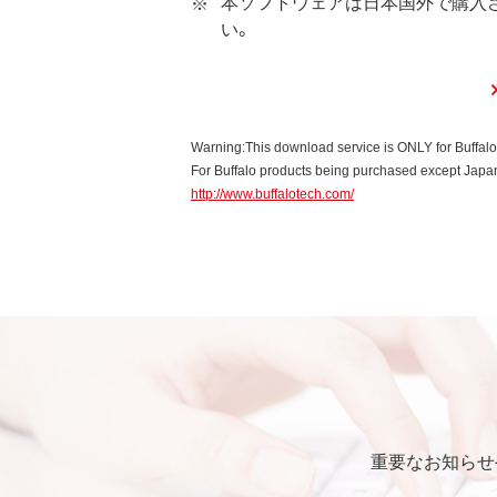
本ソフトウェアは日本国外で購入
い。
第3条 使用制限
本ソフトウェアの用途は、購
お客様は、本ソフトウェアのソ
本ソフトウェアに加えること
Warning:This download service is ONLY for Buffal
本ソフトウェアの一部または
For Buffalo products being purchased except Japan,
http://www.buffalotech.com/
第4条 保証
弊社は本ソフトウェアに対し
第5条 損害賠償
弊社は、データの消失、業務の
的、特別、偶発的、結果的、そ
いかなる場合においても、弊
第6条 輸出規制
重要なお知らせ
本契約の締結により、お客様