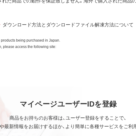
された商品での動作を保証致しません。海外で購入された商品
入商品またはその添付ソフトウェアとともに使用することのみと
ダウンロード方法とダウンロードファイル解凍方法について
ースコードを調べたり、逆アセンブル、逆コンパイル、リバース
はできません。
o products being purchased in Japan.
全部を利用した新しいソフトウェアの開発もこの規定により禁
 please access the following site:
ていかなる保証も行いません。
中断、逸失利益、精神的損害等を含め、本ソフトウェアの使用ま
マイページユーザーIDを登録
の他いかなる損害にも、一切の責任を負いません。
社の責任の上限は、お客様が購入商品の対価として支払った金額
商品をお持ちのお客様は、ユーザー登録をすることで、
や最新情報をお届けするほか、より簡単に各種サービスをご利
は下記事項に同意するものとします。