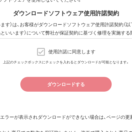
ダウンロードソフトウェア使用許諾契約
います）は、お客様がダウンロードソフトウェア使用許諾契約（以
品といいます）について弊社が保証契約に基づく修理を実施する
下、添付ソフトウェアといいます）の使用許諾契約に同意する場
に提供される、全てのソフトウェア（ユーティリティ・ファームウ
使用許諾に同意します
許諾いたします。
上記のチェックボックスにチェックを入れるとダウンロードが可能となります。
件で、本ソフトウェアの使用をお客様に非専属的に許諾します。
ダウンロードする
その他の無体財産権に関する法律ならびに条約によって保護され
規定される条件のもとで使用許諾するものであり、販売されるも
エラーが表示されダウンロードができない場合は、ページの更新
用許諾後も引き続きその知的所有権を保持します。
所有権に関する表示を削除してはならないものとします。