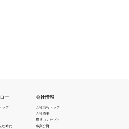
の対象となる可能性があることを認
かかる法規の定めるところにより必
ェアのダウンロードについて規制を
止されている大量破壊兵器または通
アの使用を差止め、本契約を解除す
を廃棄または抹消しなければなりま
ロー
会社情報
します。
トップ
会社情報トップ
します。
会社概要
経営コンセプト
んな時に
事業分野