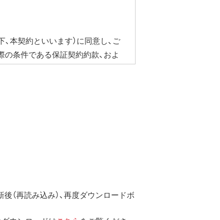
下、本契約といいます）に同意し、ご
際の条件である保証契約約款、およ
合にかぎり、ダウンロードソフト
ェア・ドライバなど）を含み以下、本
ています。
のではなく、弊社および本ソフト
後（再読み込み）、再度ダウンロードボ