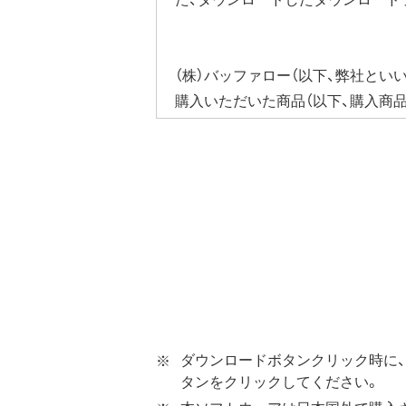
（株）バッファロー（以下、弊社とい
購入いただいた商品（以下、購入商
びそれに含まれるソフトウェア（以
ウェア（弊社ダウンロードサービス
ソフトウェアといいます）の使用を
第1条 使用許諾
弊社は、本契約に規定する条
第2条 知的所有権
本ソフトウェアは、著作権法
本ソフトウェアは、本契約に
ダウンロードボタンクリック時に、
ウェアの使用許諾権者は、使
タンをクリックしてください。
本ソフトウェアに対する知的