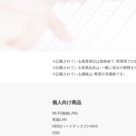
本ソフトウェアが外国為替及
識の上、本ソフトウェアを輸
要な手続きを行うこと。
お客様が現時点で外国為替及
受けていない者であること。
本ソフトウェアを現時点で外
常破壊兵器の開発、設計、製造
※記載されている速度表記は規格値で、実環境での
※記載されている各商品名は、一般に各社の商標ま
第7条 その他
※記載されている価格は、希望小売価格です。
お客様は、本ソフトウェアを
お客様が本契約のいずれかの
ることができます。その場合
個人向け商品
せん。
本ソフトウェアに表示されて
Wi-Fi(無線LAN)
本契約に関わる紛争が発生し
有線LAN
HDD(ハードディスク)・NAS
SSD