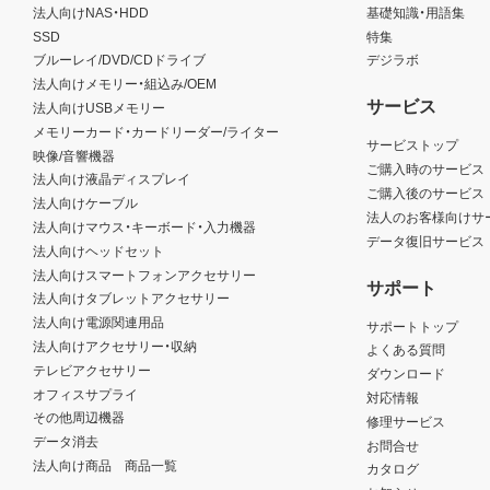
法人向けNAS・HDD
基礎知識・用語集
SSD
特集
ブルーレイ/DVD/CDドライブ
デジラボ
法人向けメモリー・組込み/OEM
サービス
法人向けUSBメモリー
メモリーカード・カードリーダー/ライター
サービストップ
映像/音響機器
ご購入時のサービス
法人向け液晶ディスプレイ
ご購入後のサービス
法人向けケーブル
法人のお客様向けサ
法人向けマウス・キーボード・入力機器
データ復旧サービス
法人向けヘッドセット
法人向けスマートフォンアクセサリー
サポート
法人向けタブレットアクセサリー
法人向け電源関連用品
サポートトップ
法人向けアクセサリー・収納
よくある質問
テレビアクセサリー
ダウンロード
オフィスサプライ
対応情報
その他周辺機器
修理サービス
データ消去
お問合せ
法人向け商品 商品一覧
カタログ