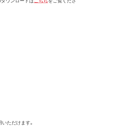
のダウンロードは
こちら
をご覧くださ
します。
エンジニアリング、その他の修正を
止されます。
たは使用不能に起因する直接的、間接
とします。
用いただけます。