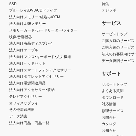
SSD
特集
ブルーレイ/DVD/CDドライブ
デジラボ
法人向けメモリー・組込み/OEM
サービス
法人向けUSBメモリー
メモリーカード・カードリーダー/ライター
サービストップ
映像/音響機器
ご購入時のサービス
法人向け液晶ディスプレイ
ご購入後のサービス
法人向けケーブル
法人のお客様向けサ
法人向けマウス・キーボード・入力機器
データ復旧サービス
法人向けヘッドセット
法人向けスマートフォンアクセサリー
サポート
法人向けタブレットアクセサリー
法人向け電源関連用品
サポートトップ
法人向けアクセサリー・収納
よくある質問
テレビアクセサリー
ダウンロード
オフィスサプライ
対応情報
その他周辺機器
修理サービス
データ消去
お問合せ
法人向け商品 商品一覧
カタログ
お知らせ