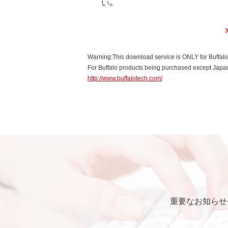
い。
Warning:This download service is ONLY for Buffal
For Buffalo products being purchased except Japan,
http://www.buffalotech.com/
重要なお知らせ