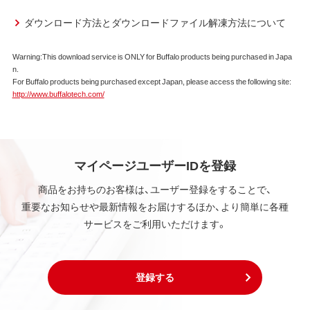
弊社は、本契約に規定する条件で、本ソフトウェアの
使用をお客様に非専属的に許諾します。
ダウンロード方法とダウンロードファイル解凍方法について
第2条 知的所有権
Warning:This download service is ONLY for Buffalo products being purchased in Japa
n.
本ソフトウェアは、著作権法その他の無体財産権に関
For Buffalo products being purchased except Japan, please access the following site:
する法律ならびに条約によって保護されています。
http://www.buffalotech.com/
本ソフトウェアは、本契約に規定される条件のもとで
使用許諾するものであり、販売されるものではなく、
弊社および本ソフトウェアの使用許諾権者は、使用許
諾後も引き続きその知的所有権を保持します。
本ソフトウェアに対する知的所有権に関する表示を
マイページユーザーIDを登録
削除してはならないものとします。
商品をお持ちのお客様は、ユーザー登録をすることで、
重要なお知らせや最新情報をお届けするほか、より簡単に各種
第3条 使用制限
サービスをご利用いただけます。
本ソフトウェアの用途は、購入商品またはその添付ソ
フトウェアとともに使用することのみとします。
お客様は、本ソフトウェアのソースコードを調べた
り、逆アセンブル、逆コンパイル、リバースエンジニア
登録する
リング、その他の修正を本ソフトウェアに加えること
はできません。