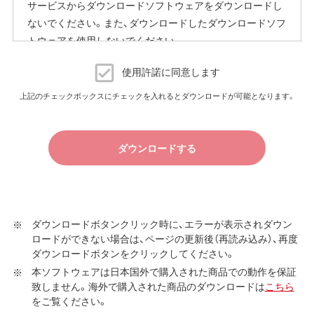
サービスからダウンロードソフトウェアをダウンロードし
ないでください。また、ダウンロードしたダウンロードソフ
トウェアを使用しないでください。
ダウンロードソフトウェア使用許諾契約
使用許諾に同意します
（株）バッファロー（以下、弊社といいます）は、お客様がダウ
上記のチェックボックスにチェックを入れるとダウンロードが可能となります。
ンロードソフトウェア使用許諾契約（以下、本契約といいま
す）に同意し、ご購入いただいた商品（以下、購入商品といい
ます）について弊社が保証契約に基づく修理を実施する際
ダウンロードする
の条件である保証契約約款、およびそれに含まれるソフト
ウェア（以下、添付ソフトウェアといいます）の使用許諾契
約に同意する場合にかぎり、ダウンロードソフトウェア（弊
社ダウンロードサービスに提供される、全てのソフトウェ
ダウンロードボタンクリック時に、エラーが表示されダウン
ア（ユーティリティ・ファームウェア・ドライバなど）を含み
ロードができない場合は、ページの更新後（再読み込み）、再度
以下、本ソフトウェアといいます）の使用を許諾いたしま
ダウンロードボタンをクリックしてください。
す。
本ソフトウェアは日本国外で購入された商品での動作を保証
致しません。海外で購入された商品のダウンロードは
こちら
第1条 使用許諾
をご覧ください。