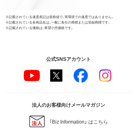
本ソフトウェアの一部または全部を利用した新しい
ソフトウェアの開発もこの規定により禁止されま
す。
※記載されている速度表記は規格値で、実環境での速度ではありません。
※記載されている各商品名は、一般に各社の商標または登録商標です。
※記載されている価格は、希望小売価格です。
第4条 保証
弊社は本ソフトウェアに対していかなる保証も行い
ません。
公式SNSアカウント
第5条 損害賠償
弊社は、データの消失、業務の中断、逸失利益、精神的
損害等を含め、本ソフトウェアの使用または使用不能
に起因する直接的、間接的、特別、偶発的、結果的、そ
の他いかなる損害にも、一切の責任を負いません。
いかなる場合においても、弊社の責任の上限は、お客
様が購入商品の対価として支払った金額とします。
法人のお客様向けメールマガジン
第6条 輸出規制
「Biz Information」 はこちら
本契約の締結により、お客様は下記事項に同意するも
のとします。