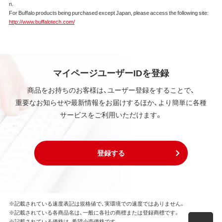
n.
本ソフトウェアは、著作権法その他の無体財産権に関
For Buffalo products being purchased except Japan, please access the following site:
する法律ならびに条約によって保護されています。
http://www.buffalotech.com/
本ソフトウェアは、本契約に規定される条件のもとで
使用許諾するものであり、販売されるものではなく、
弊社および本ソフトウェアの使用許諾権者は、使用許
諾後も引き続きその知的所有権を保持します。
本ソフトウェアに対する知的所有権に関する表示を
マイページユーザーIDを登録
削除してはならないものとします。
商品をお持ちのお客様は、ユーザー登録をすることで、
重要なお知らせや最新情報をお届けするほか、より簡単に各種
第3条 使用制限
サービスをご利用いただけます。
本ソフトウェアの用途は、購入商品またはその添付ソ
フトウェアとともに使用することのみとします。
お客様は、本ソフトウェアのソースコードを調べた
り、逆アセンブル、逆コンパイル、リバースエンジニア
登録する
リング、その他の修正を本ソフトウェアに加えること
はできません。
本ソフトウェアの一部または全部を利用した新しい
ソフトウェアの開発もこの規定により禁止されま
す。
※記載されている速度表記は規格値で、実環境での速度ではありません。
※記載されている各商品名は、一般に各社の商標または登録商標です。
※記載されている価格は、希望小売価格です。