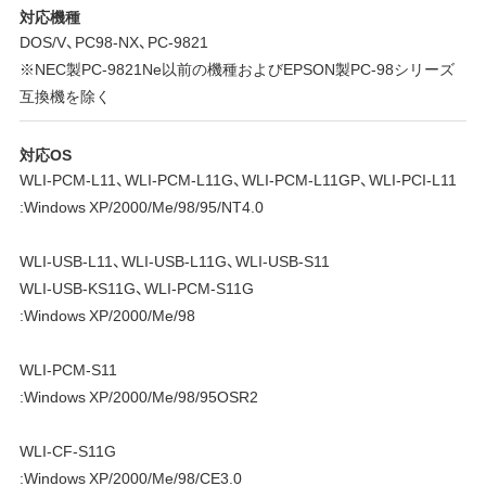
対応機種
DOS/V、PC98-NX、PC-9821
※NEC製PC-9821Ne以前の機種およびEPSON製PC-98シリーズ
互換機を除く
対応OS
WLI-PCM-L11、WLI-PCM-L11G、WLI-PCM-L11GP、WLI-PCI-L11
:Windows XP/2000/Me/98/95/NT4.0
WLI-USB-L11、WLI-USB-L11G、WLI-USB-S11
WLI-USB-KS11G、WLI-PCM-S11G
:Windows XP/2000/Me/98
WLI-PCM-S11
:Windows XP/2000/Me/98/95OSR2
WLI-CF-S11G
:Windows XP/2000/Me/98/CE3.0