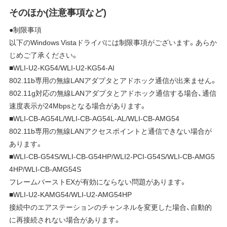
そのほか(注意事項など)
●制限事項
以下のWindows Vistaドライバには制限事項がございます。あらか
じめご了承ください。
■WLI-U2-KG54/WLI-U2-KG54-AI
802.11b専用の無線LANアダプタとアドホック通信が出来ません。
802.11g対応の無線LANアダプタとアドホック通信する場合、通信
速度表示が24Mbpsとなる場合があります。
■WLI-CB-AG54L/WLI-CB-AG54L-AL/WLI-CB-AMG54
802.11b専用の無線LANアクセスポイントと通信できない場合が
あります。
■WLI-CB-G54S/WLI-CB-G54HP/WLI2-PCI-G54S/WLI-CB-AMG5
4HP/WLI-CB-AMG54S
フレームバーストEXが有効にならない問題があります。
■WLI-U2-KAMG54/WLI-U2-AMG54HP
接続中のエアステーションのチャンネルを変更した場合、自動的
に再接続されない場合があります。