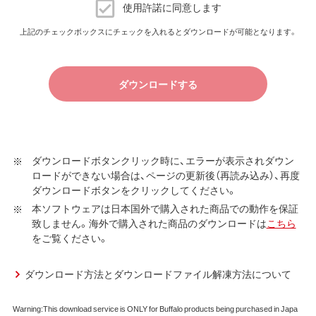
ダウンロードソフトウェア使用許諾契約
使用許諾に同意します
（株）バッファロー（以下、弊社といいます）は、お客様がダウ
上記のチェックボックスにチェックを入れるとダウンロードが可能となります。
ンロードソフトウェア使用許諾契約（以下、本契約といいま
す）に同意し、ご購入いただいた商品（以下、購入商品といい
ます）について弊社が保証契約に基づく修理を実施する際
ダウンロードする
の条件である保証契約約款、およびそれに含まれるソフト
ウェア（以下、添付ソフトウェアといいます）の使用許諾契
約に同意する場合にかぎり、ダウンロードソフトウェア（弊
社ダウンロードサービスに提供される、全てのソフトウェ
ダウンロードボタンクリック時に、エラーが表示されダウン
ア（ユーティリティ・ファームウェア・ドライバなど）を含み
ロードができない場合は、ページの更新後（再読み込み）、再度
以下、本ソフトウェアといいます）の使用を許諾いたしま
ダウンロードボタンをクリックしてください。
す。
本ソフトウェアは日本国外で購入された商品での動作を保証
致しません。海外で購入された商品のダウンロードは
こちら
第1条 使用許諾
をご覧ください。
弊社は、本契約に規定する条件で、本ソフトウェアの
使用をお客様に非専属的に許諾します。
ダウンロード方法とダウンロードファイル解凍方法について
第2条 知的所有権
Warning:This download service is ONLY for Buffalo products being purchased in Japa