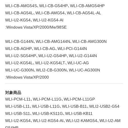
WLI-CB-AMG54S、WLI-CB-G54HP、WLI-CB-AMG54HP
WLI-CB-AG54L、WLI-CB-AMG54、WLI-CB-AG54L-AL
WLI-U2-KG54、WLI-U2-KG54-AI
:Windows Vista/XP/2000/Me/98SE
WLI-CB-G144N、WLI-CB-AMG144N、WLI-CB-AMG300N
WLI-CB-AGHP、WLI-CB-AG、WLI-PCI-G144N
WLI-U2-SG54HP、WLI-U2-G54HP、WLI-U2-G144N
WLI-U2-KG54L、WLI-U2-KG54LT、WLI-UC-AG
WLI-UC-G300N、WLI2-CB-G300N、WLI-UC-AG300N
:Windows Vista/XP/2000
対象商品
WLI-PCM-L11、WLI-PCM-L11G、WLI-PCM-L11GP
WLI-USB-L11、WLI-USB-L11G、WLI-USB-B11、WLI2-USB2-G54
WLI-USB-S11、WLI-USB-KS11G、WLI-USB-KB11
WLI-U2-KG54、WLI-U2-KG54-AI、WLI-U2-KAMG54、WLI-U2-AM
G54HP