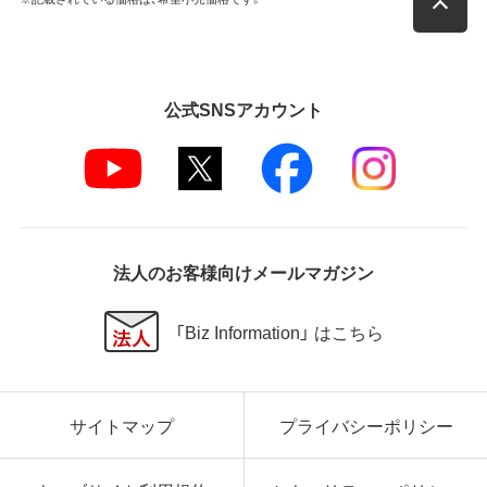
第4条 保証
弊社は本ソフトウェアに対していかなる保証も行い
ません。
公式SNSアカウント
第5条 損害賠償
弊社は、データの消失、業務の中断、逸失利益、精神的
損害等を含め、本ソフトウェアの使用または使用不能
に起因する直接的、間接的、特別、偶発的、結果的、そ
の他いかなる損害にも、一切の責任を負いません。
いかなる場合においても、弊社の責任の上限は、お客
様が購入商品の対価として支払った金額とします。
法人のお客様向けメールマガジン
第6条 輸出規制
「Biz Information」 はこちら
本契約の締結により、お客様は下記事項に同意するも
のとします。
本ソフトウェアが外国為替及び外国貿易法および米
サイトマップ
プライバシーポリシー
国輸出管理関連法規等に基づく輸出規制の対象とな
る可能性があることを認識の上、本ソフトウェアを輸
出または再輸出する場合は、上記の輸出管理関連法規