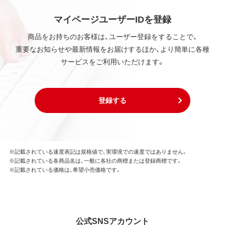
諾後も引き続きその知的所有権を保持します。
本ソフトウェアに対する知的所有権に関する表示を
マイページユーザーIDを登録
削除してはならないものとします。
商品をお持ちのお客様は、ユーザー登録をすることで、
重要なお知らせや最新情報をお届けするほか、より簡単に各種
第3条 使用制限
サービスをご利用いただけます。
本ソフトウェアの用途は、購入商品またはその添付ソ
フトウェアとともに使用することのみとします。
お客様は、本ソフトウェアのソースコードを調べた
り、逆アセンブル、逆コンパイル、リバースエンジニア
登録する
リング、その他の修正を本ソフトウェアに加えること
はできません。
本ソフトウェアの一部または全部を利用した新しい
ソフトウェアの開発もこの規定により禁止されま
す。
※記載されている速度表記は規格値で、実環境での速度ではありません。
※記載されている各商品名は、一般に各社の商標または登録商標です。
※記載されている価格は、希望小売価格です。
第4条 保証
弊社は本ソフトウェアに対していかなる保証も行い
ません。
公式SNSアカウント
第5条 損害賠償