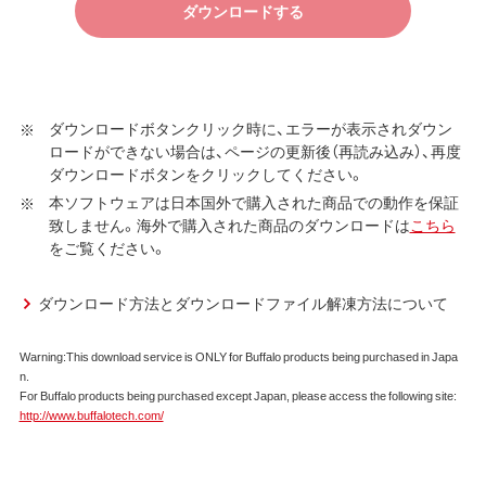
ます）について弊社が保証契約に基づく修理を実施する際
ダウンロードする
の条件である保証契約約款、およびそれに含まれるソフト
ウェア（以下、添付ソフトウェアといいます）の使用許諾契
約に同意する場合にかぎり、ダウンロードソフトウェア（弊
社ダウンロードサービスに提供される、全てのソフトウェ
ダウンロードボタンクリック時に、エラーが表示されダウン
ア（ユーティリティ・ファームウェア・ドライバなど）を含み
ロードができない場合は、ページの更新後（再読み込み）、再度
以下、本ソフトウェアといいます）の使用を許諾いたしま
ダウンロードボタンをクリックしてください。
す。
本ソフトウェアは日本国外で購入された商品での動作を保証
致しません。海外で購入された商品のダウンロードは
こちら
第1条 使用許諾
をご覧ください。
弊社は、本契約に規定する条件で、本ソフトウェアの
使用をお客様に非専属的に許諾します。
ダウンロード方法とダウンロードファイル解凍方法について
第2条 知的所有権
Warning:This download service is ONLY for Buffalo products being purchased in Japa
n.
本ソフトウェアは、著作権法その他の無体財産権に関
For Buffalo products being purchased except Japan, please access the following site:
する法律ならびに条約によって保護されています。
http://www.buffalotech.com/
本ソフトウェアは、本契約に規定される条件のもとで
使用許諾するものであり、販売されるものではなく、
弊社および本ソフトウェアの使用許諾権者は、使用許