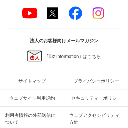
弊社は、データの消失、業務の中断、逸失利益、精神的
損害等を含め、本ソフトウェアの使用または使用不能
に起因する直接的、間接的、特別、偶発的、結果的、そ
の他いかなる損害にも、一切の責任を負いません。
いかなる場合においても、弊社の責任の上限は、お客
様が購入商品の対価として支払った金額とします。
法人のお客様向けメールマガジン
第6条 輸出規制
「Biz Information」 はこちら
本契約の締結により、お客様は下記事項に同意するも
のとします。
本ソフトウェアが外国為替及び外国貿易法および米
サイトマップ
プライバシーポリシー
国輸出管理関連法規等に基づく輸出規制の対象とな
る可能性があることを認識の上、本ソフトウェアを輸
出または再輸出する場合は、上記の輸出管理関連法規
ウェブサイト利用規約
セキュリティーポリシー
を遵守し、かかる法規の定めるところにより必要な手
続きを行うこと。
お客様が現時点で外国為替及び外国貿易法および米
利用者情報の外部送信に
ウェブアクセシビリティ
国輸出管理関連法規等により本ソフトウェアのダウ
ついて
方針
ンロードについて規制を受けていない者であるこ