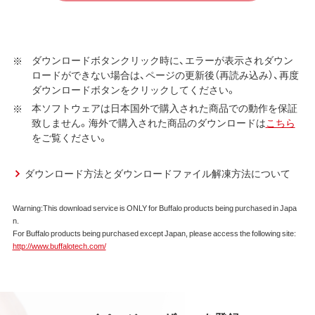
ウェア（以下、添付ソフトウェアといいます）の使用許諾契
約に同意する場合にかぎり、ダウンロードソフトウェア（弊
社ダウンロードサービスに提供される、全てのソフトウェ
ダウンロードボタンクリック時に、エラーが表示されダウン
ア（ユーティリティ・ファームウェア・ドライバなど）を含み
ロードができない場合は、ページの更新後（再読み込み）、再度
以下、本ソフトウェアといいます）の使用を許諾いたしま
ダウンロードボタンをクリックしてください。
す。
本ソフトウェアは日本国外で購入された商品での動作を保証
致しません。海外で購入された商品のダウンロードは
こちら
第1条 使用許諾
をご覧ください。
弊社は、本契約に規定する条件で、本ソフトウェアの
使用をお客様に非専属的に許諾します。
ダウンロード方法とダウンロードファイル解凍方法について
第2条 知的所有権
Warning:This download service is ONLY for Buffalo products being purchased in Japa
n.
本ソフトウェアは、著作権法その他の無体財産権に関
For Buffalo products being purchased except Japan, please access the following site:
する法律ならびに条約によって保護されています。
http://www.buffalotech.com/
本ソフトウェアは、本契約に規定される条件のもとで
使用許諾するものであり、販売されるものではなく、
弊社および本ソフトウェアの使用許諾権者は、使用許
諾後も引き続きその知的所有権を保持します。
本ソフトウェアに対する知的所有権に関する表示を