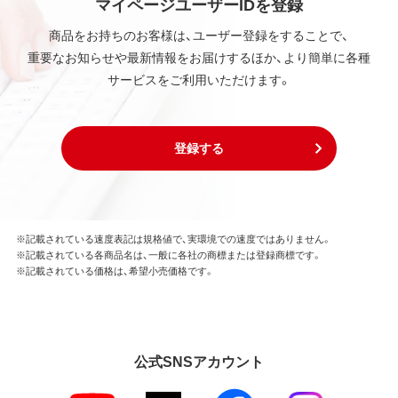
マイページユーザーIDを登録
削除してはならないものとします。
商品をお持ちのお客様は、ユーザー登録をすることで、
重要なお知らせや最新情報をお届けするほか、より簡単に各種
第3条 使用制限
サービスをご利用いただけます。
本ソフトウェアの用途は、購入商品またはその添付ソ
フトウェアとともに使用することのみとします。
お客様は、本ソフトウェアのソースコードを調べた
り、逆アセンブル、逆コンパイル、リバースエンジニア
登録する
リング、その他の修正を本ソフトウェアに加えること
はできません。
本ソフトウェアの一部または全部を利用した新しい
ソフトウェアの開発もこの規定により禁止されま
す。
※記載されている速度表記は規格値で、実環境での速度ではありません。
※記載されている各商品名は、一般に各社の商標または登録商標です。
※記載されている価格は、希望小売価格です。
第4条 保証
弊社は本ソフトウェアに対していかなる保証も行い
ません。
公式SNSアカウント
第5条 損害賠償
弊社は、データの消失、業務の中断、逸失利益、精神的