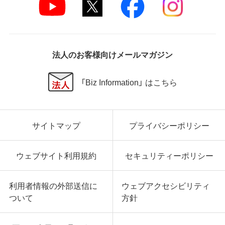
損害等を含め、本ソフトウェアの使用または使用不能
に起因する直接的、間接的、特別、偶発的、結果的、そ
の他いかなる損害にも、一切の責任を負いません。
いかなる場合においても、弊社の責任の上限は、お客
様が購入商品の対価として支払った金額とします。
法人のお客様向けメールマガジン
第6条 輸出規制
「Biz Information」 はこちら
本契約の締結により、お客様は下記事項に同意するも
のとします。
本ソフトウェアが外国為替及び外国貿易法および米
サイトマップ
プライバシーポリシー
国輸出管理関連法規等に基づく輸出規制の対象とな
る可能性があることを認識の上、本ソフトウェアを輸
出または再輸出する場合は、上記の輸出管理関連法規
ウェブサイト利用規約
セキュリティーポリシー
を遵守し、かかる法規の定めるところにより必要な手
続きを行うこと。
お客様が現時点で外国為替及び外国貿易法および米
利用者情報の外部送信に
ウェブアクセシビリティ
国輸出管理関連法規等により本ソフトウェアのダウ
ついて
方針
ンロードについて規制を受けていない者であるこ
と。
本ソフトウェアを現時点で外国為替及び外国貿易法