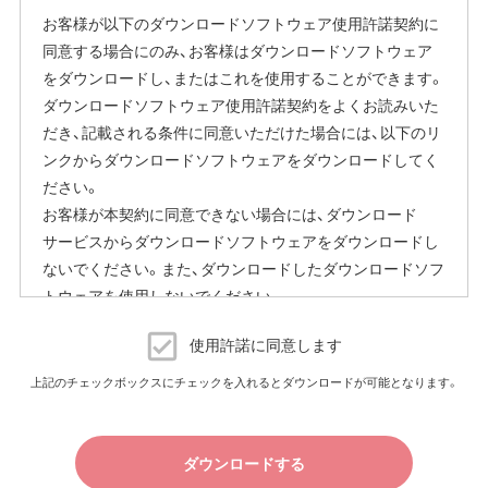
お客様が以下のダウンロードソフトウェア使用許諾契約に
同意する場合にのみ、お客様はダウンロードソフトウェア
をダウンロードし、またはこれを使用することができます。
ダウンロードソフトウェア使用許諾契約をよくお読みいた
だき、記載される条件に同意いただけた場合には、以下のリ
ンクからダウンロードソフトウェアをダウンロードしてく
ださい。
お客様が本契約に同意できない場合には、ダウンロード
サービスからダウンロードソフトウェアをダウンロードし
ないでください。また、ダウンロードしたダウンロードソフ
トウェアを使用しないでください。
ダウンロードソフトウェア使用許諾契約
使用許諾に同意します
（株）バッファロー（以下、弊社といいます）は、お客様がダウ
上記のチェックボックスにチェックを入れるとダウンロードが可能となります。
ンロードソフトウェア使用許諾契約（以下、本契約といいま
す）に同意し、ご購入いただいた商品（以下、購入商品といい
ます）について弊社が保証契約に基づく修理を実施する際
ダウンロードする
の条件である保証契約約款、およびそれに含まれるソフト