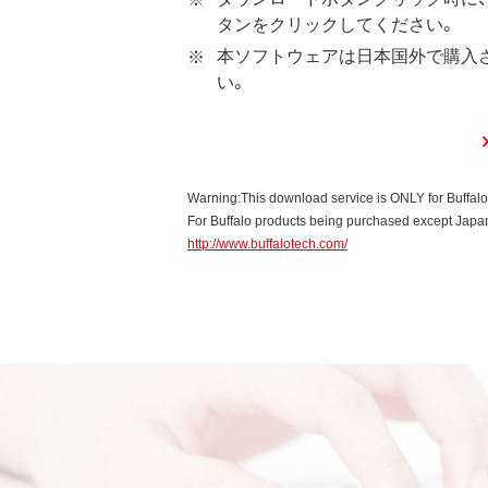
ウェアの使用許諾権者は、使
タンをクリックしてください。
本ソフトウェアに対する知的
本ソフトウェアは日本国外で購入
い。
第3条 使用制限
本ソフトウェアの用途は、購
お客様は、本ソフトウェアのソ
本ソフトウェアに加えること
Warning:This download service is ONLY for Buffal
本ソフトウェアの一部または
For Buffalo products being purchased except Japan,
http://www.buffalotech.com/
第4条 保証
弊社は本ソフトウェアに対し
第5条 損害賠償
弊社は、データの消失、業務の
的、特別、偶発的、結果的、そ
いかなる場合においても、弊