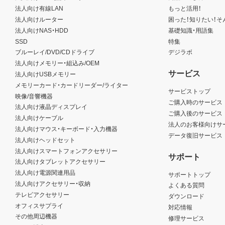
法人向け有線LAN
もっと活用！
法人向けルーター
困った！知りたい！そ
法人向けNAS・HDD
基礎知識・用語集
SSD
特集
ブルーレイ/DVD/CDドライブ
デジラボ
法人向けメモリー・組込み/OEM
サービス
法人向けUSBメモリー
メモリーカード・カードリーダー/ライター
サービストップ
映像/音響機器
ご購入時のサービス
法人向け液晶ディスプレイ
ご購入後のサービス
法人向けケーブル
法人のお客様向けサ
法人向けマウス・キーボード・入力機器
データ復旧サービス
法人向けヘッドセット
法人向けスマートフォンアクセサリー
サポート
法人向けタブレットアクセサリー
法人向け電源関連用品
サポートトップ
法人向けアクセサリー・収納
よくある質問
テレビアクセサリー
ダウンロード
オフィスサプライ
対応情報
その他周辺機器
修理サービス