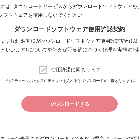
には、ダウンロードサービスからダウンロードソフトウェアを
ソフトウェアを使用しないでください。
ダウンロードソフトウェア使用許諾契約
います）は、お客様がダウンロードソフトウェア使用許諾契約（以
品といいます）について弊社が保証契約に基づく修理を実施する
下、添付ソフトウェアといいます）の使用許諾契約に同意する場
に提供される、全てのソフトウェア（ユーティリティ・ファームウ
使用許諾に同意します
許諾いたします。
上記のチェックボックスにチェックを入れるとダウンロードが可能となります。
件で、本ソフトウェアの使用をお客様に非専属的に許諾します。
ダウンロードする
その他の無体財産権に関する法律ならびに条約によって保護され
規定される条件のもとで使用許諾するものであり、販売されるも
エラーが表示されダウンロードができない場合は、ページの更新