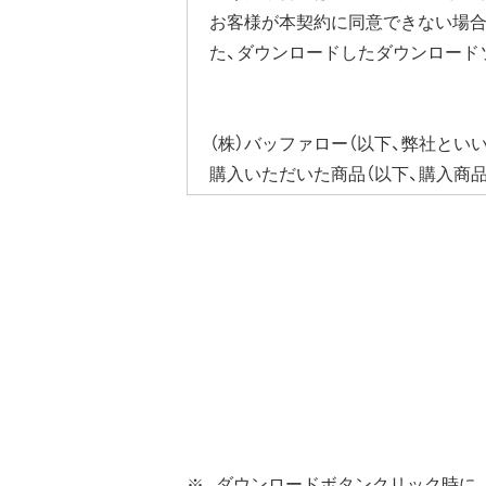
お客様が本契約に同意できない場合
た、ダウンロードしたダウンロード
（株）バッファロー（以下、弊社とい
購入いただいた商品（以下、購入商
びそれに含まれるソフトウェア（以
ウェア（弊社ダウンロードサービス
ソフトウェアといいます）の使用を
第1条 使用許諾
弊社は、本契約に規定する条
第2条 知的所有権
本ソフトウェアは、著作権法
本ソフトウェアは、本契約に
ダウンロードボタンクリック時に、