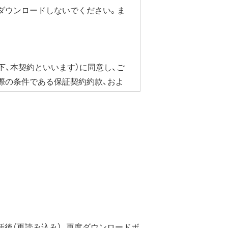
ダウンロードしないでください。ま
下、本契約といいます）に同意し、ご
際の条件である保証契約約款、およ
合にかぎり、ダウンロードソフト
ェア・ドライバなど）を含み以下、本
ています。
のではなく、弊社および本ソフト
後（再読み込み）、再度ダウンロードボ