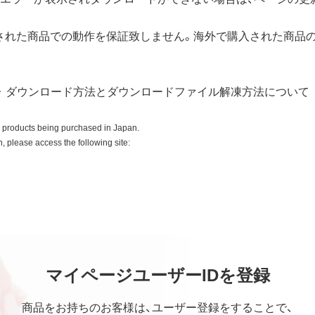
用許諾後も引き続きその知的所有権を保持します。
所有権に関する表示を削除してはならないものとします。
された商品での動作を保証致しません。海外で購入された商品
入商品またはその添付ソフトウェアとともに使用することのみと
ダウンロード方法とダウンロードファイル解凍方法について
ースコードを調べたり、逆アセンブル、逆コンパイル、リバース
はできません。
o products being purchased in Japan.
全部を利用した新しいソフトウェアの開発もこの規定により禁
 please access the following site:
ていかなる保証も行いません。
中断、逸失利益、精神的損害等を含め、本ソフトウェアの使用ま
マイページユーザーIDを登録
の他いかなる損害にも、一切の責任を負いません。
社の責任の上限は、お客様が購入商品の対価として支払った金額
商品をお持ちのお客様は、ユーザー登録をすることで、