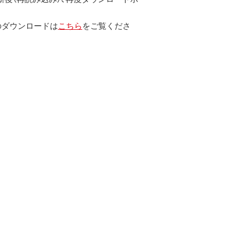
のダウンロードは
こちら
をご覧くださ
します。
エンジニアリング、その他の修正を
止されます。
たは使用不能に起因する直接的、間接
とします。