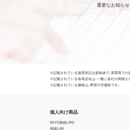
第6条 輸出規制
重要なお知らせ
本契約の締結により、お客様
本ソフトウェアが外国為替及
識の上、本ソフトウェアを輸
要な手続きを行うこと。
お客様が現時点で外国為替及
受けていない者であること。
本ソフトウェアを現時点で外
常破壊兵器の開発、設計、製造
※記載されている速度表記は規格値で、実環境での
※記載されている各商品名は、一般に各社の商標ま
第7条 その他
※記載されている価格は、希望小売価格です。
お客様は、本ソフトウェアを
お客様が本契約のいずれかの
ることができます。その場合
個人向け商品
せん。
本ソフトウェアに表示されて
Wi-Fi(無線LAN)
本契約に関わる紛争が発生し
有線LAN