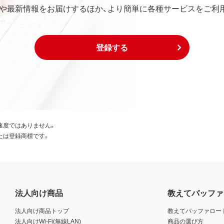
や最新情報をお届けするほか、より簡単に各種サービスをご利
は下記事項に同意するものとします。
び外国貿易法および米国輸出管理関連法規等に基づく輸出規制
登録する
出または再輸出する場合は、上記の輸出管理関連法規を遵守し、
び外国貿易法および米国輸出管理関連法規等により本ソフトウ
国為替及び外国貿易法および米国輸出管理関連法規等により禁
、生産などを行う目的で使用しないこと。
速度ではありません。
たは登録商標です。
日本国外に持ち出すことはできません。
規定に違反した場合、弊社はただちにお客様による本ソフトウェ
、お客様は、ただちに本ソフトウェアおよびその複製物のすべて
法人向け商品
教えてバッファ
いる著作権者も本契約について弊社と同じ権利を有するものと
法人向け商品トップ
教えてバッファロー
た場合は、弊社の本店所在地を管轄する裁判所を専属的裁判所と
法人向けWi-Fi(無線LAN)
商品の選び方