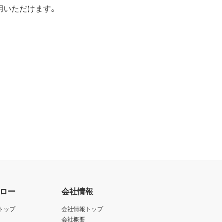
用いただけます。
の対象となる可能性があることを認
かかる法規の定めるところにより必
ェアのダウンロードについて規制を
止されている大量破壊兵器または通
アの使用を差止め、本契約を解除す
を廃棄または抹消しなければなりま
ロー
会社情報
します。
トップ
会社情報トップ
します。
会社概要