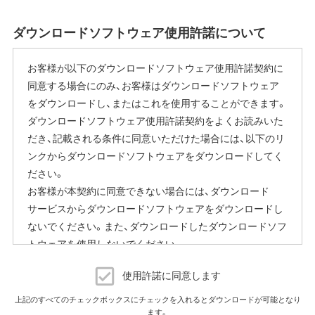
ご使用にならないお客様は、ファームウェアアップデート
ダウンロードソフトウェア使用許諾について
完了後すぐにエアステーション設定ツールから商品本体の
設定画面を表示していただき、[管理]-[ファームウェア更新]
お客様が以下のダウンロードソフトウェア使用許諾契約に
内の「ファームウェア自動更新機能」で"自動更新をしな
同意する場合にのみ、お客様はダウンロードソフトウェア
い"に変更することで停止いただけます。
をダウンロードし、またはこれを使用することができます。
設定画面の表示方法の詳細は、本商品に同梱の取扱説明書
ダウンロードソフトウェア使用許諾契約をよくお読みいた
または、当社ホームページに掲載の「エアステーション設定
だき、記載される条件に同意いただけた場合には、以下のリ
ガイド」をご覧ください。
ンクからダウンロードソフトウェアをダウンロードしてく
本機能にはその他に下記の注意事項がございます。
ださい。
お客様が本契約に同意できない場合には、ダウンロード
ファームウェア自動更新中はインターネットに接続できな
サービスからダウンロードソフトウェアをダウンロードし
くなります。
ないでください。また、ダウンロードしたダウンロードソフ
従量制課金契約の場合は、ファームウェアダウンロードに
トウェアを使用しないでください。
よる通信費用や、パケット通信量の超過による速度制限が
発生することがあります。発生した通信費用はお客様負担
ダウンロードソフトウェア使用許諾契約
となります。
使用許諾に同意します
（株）バッファロー（以下、弊社といいます）は、お客様がダウ
上記のすべてのチェックボックスにチェックを入れるとダウンロードが可能となり
以上
ます。
ンロードソフトウェア使用許諾契約（以下、本契約といいま