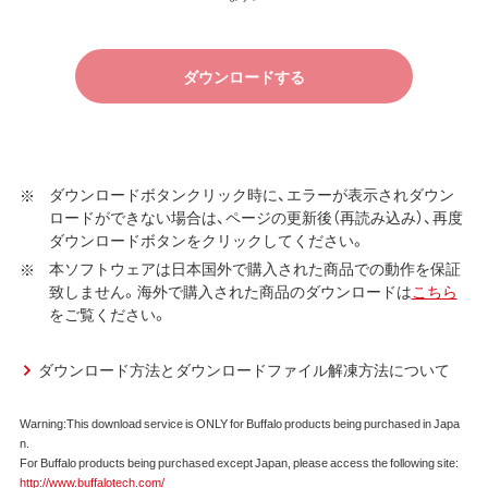
す）に同意し、ご購入いただいた商品（以下、購入商品といい
ます）について弊社が保証契約に基づく修理を実施する際
ダウンロードする
の条件である保証契約約款、およびそれに含まれるソフト
ウェア（以下、添付ソフトウェアといいます）の使用許諾契
約に同意する場合にかぎり、ダウンロードソフトウェア（弊
社ダウンロードサービスに提供される、全てのソフトウェ
ア（ユーティリティ・ファームウェア・ドライバなど）を含み
ダウンロードボタンクリック時に、エラーが表示されダウン
ロードができない場合は、ページの更新後（再読み込み）、再度
以下、本ソフトウェアといいます）の使用を許諾いたしま
ダウンロードボタンをクリックしてください。
す。
本ソフトウェアは日本国外で購入された商品での動作を保証
第1条 使用許諾
致しません。海外で購入された商品のダウンロードは
こちら
をご覧ください。
弊社は、本契約に規定する条件で、本ソフトウェアの
使用をお客様に非専属的に許諾します。
ダウンロード方法とダウンロードファイル解凍方法について
第2条 知的所有権
Warning:This download service is ONLY for Buffalo products being purchased in Japa
本ソフトウェアは、著作権法その他の無体財産権に関
n.
する法律ならびに条約によって保護されています。
For Buffalo products being purchased except Japan, please access the following site:
本ソフトウェアは、本契約に規定される条件のもとで
http://www.buffalotech.com/