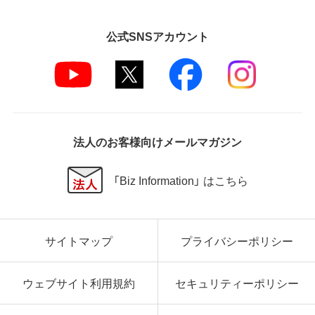
第5条 損害賠償
公式SNSアカウント
弊社は、データの消失、業務の中断、逸失利益、精神的
損害等を含め、本ソフトウェアの使用または使用不能
に起因する直接的、間接的、特別、偶発的、結果的、そ
の他いかなる損害にも、一切の責任を負いません。
いかなる場合においても、弊社の責任の上限は、お客
様が購入商品の対価として支払った金額とします。
法人のお客様向けメールマガジン
第6条 輸出規制
本契約の締結により、お客様は下記事項に同意するも
「Biz Information」 はこちら
のとします。
本ソフトウェアが外国為替及び外国貿易法および米
国輸出管理関連法規等に基づく輸出規制の対象とな
サイトマップ
プライバシーポリシー
る可能性があることを認識の上、本ソフトウェアを輸
出または再輸出する場合は、上記の輸出管理関連法規
を遵守し、かかる法規の定めるところにより必要な手
ウェブサイト利用規約
セキュリティーポリシー
続きを行うこと。
お客様が現時点で外国為替及び外国貿易法および米