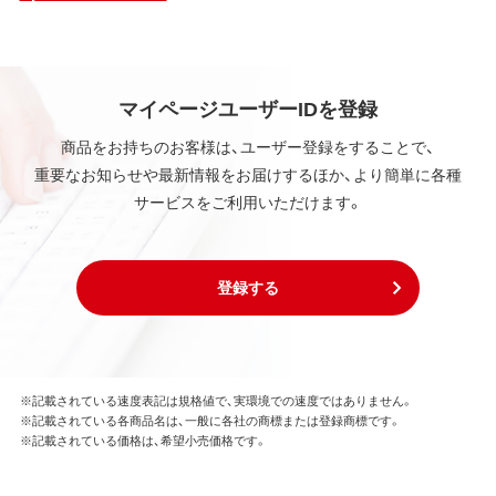
使用許諾するものであり、販売されるものではなく、
弊社および本ソフトウェアの使用許諾権者は、使用許
諾後も引き続きその知的所有権を保持します。
本ソフトウェアに対する知的所有権に関する表示を
削除してはならないものとします。
マイページユーザーIDを登録
商品をお持ちのお客様は、ユーザー登録をすることで、
第3条 使用制限
重要なお知らせや最新情報をお届けするほか、より簡単に各種
本ソフトウェアの用途は、購入商品またはその添付ソ
サービスをご利用いただけます。
フトウェアとともに使用することのみとします。
お客様は、本ソフトウェアのソースコードを調べた
り、逆アセンブル、逆コンパイル、リバースエンジニア
リング、その他の修正を本ソフトウェアに加えること
登録する
はできません。
本ソフトウェアの一部または全部を利用した新しい
ソフトウェアの開発もこの規定により禁止されま
す。
※記載されている速度表記は規格値で、実環境での速度ではありません。
※記載されている各商品名は、一般に各社の商標または登録商標です。
第4条 保証
※記載されている価格は、希望小売価格です。
弊社は本ソフトウェアに対していかなる保証も行い
ません。