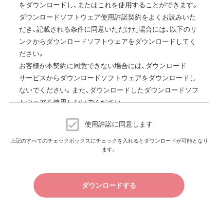
をダウンロードし、またはこれを使用することができます。
設定画面の表示方法の詳細は、本商品に同梱の取扱説明書
ダウンロードソフトウェア使用許諾契約をよくお読みいた
または、当社ホームページに掲載の「エアステーション設定
だき、記載される条件に同意いただけた場合には、以下のリ
ガイド」をご覧ください。
ンクからダウンロードソフトウェアをダウンロードしてく
本機能にはその他に下記の注意事項がございます。
ださい。
お客様が本契約に同意できない場合には、ダウンロード
ファームウェア自動更新中はインターネットに接続できな
サービスからダウンロードソフトウェアをダウンロードし
くなります。
ないでください。また、ダウンロードしたダウンロードソフ
従量制課金契約の場合は、ファームウェアダウンロードに
トウェアを使用しないでください。
よる通信費用や、パケット通信量の超過による速度制限が
発生することがあります。発生した通信費用はお客様負担
ダウンロードソフトウェア使用許諾契約
となります。
使用許諾に同意します
（株）バッファロー（以下、弊社といいます）は、お客様がダウ
上記のすべてのチェックボックスにチェックを入れるとダウンロードが可能となり
以上
ます。
ンロードソフトウェア使用許諾契約（以下、本契約といいま
す）に同意し、ご購入いただいた商品（以下、購入商品といい
ます）について弊社が保証契約に基づく修理を実施する際
ダウンロードする
の条件である保証契約約款、およびそれに含まれるソフト
ウェア（以下、添付ソフトウェアといいます）の使用許諾契
約に同意する場合にかぎり、ダウンロードソフトウェア（弊