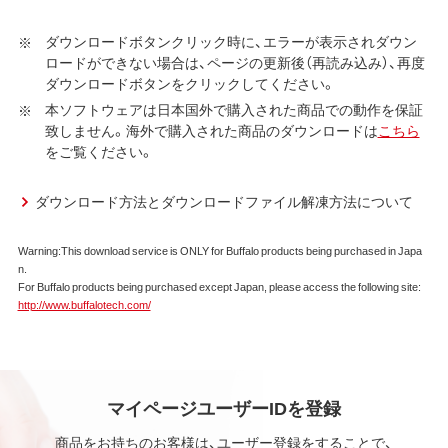
社ダウンロードサービスに提供される、全てのソフトウェ
ア（ユーティリティ・ファームウェア・ドライバなど）を含み
ダウンロードボタンクリック時に、エラーが表示されダウン
ロードができない場合は、ページの更新後（再読み込み）、再度
以下、本ソフトウェアといいます）の使用を許諾いたしま
ダウンロードボタンをクリックしてください。
す。
本ソフトウェアは日本国外で購入された商品での動作を保証
第1条 使用許諾
致しません。海外で購入された商品のダウンロードは
こちら
をご覧ください。
弊社は、本契約に規定する条件で、本ソフトウェアの
使用をお客様に非専属的に許諾します。
ダウンロード方法とダウンロードファイル解凍方法について
第2条 知的所有権
Warning:This download service is ONLY for Buffalo products being purchased in Japa
本ソフトウェアは、著作権法その他の無体財産権に関
n.
する法律ならびに条約によって保護されています。
For Buffalo products being purchased except Japan, please access the following site:
本ソフトウェアは、本契約に規定される条件のもとで
http://www.buffalotech.com/
使用許諾するものであり、販売されるものではなく、
弊社および本ソフトウェアの使用許諾権者は、使用許
諾後も引き続きその知的所有権を保持します。
本ソフトウェアに対する知的所有権に関する表示を
削除してはならないものとします。
マイページユーザーIDを登録
商品をお持ちのお客様は、ユーザー登録をすることで、