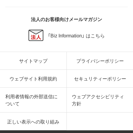
いかなる場合においても、弊社の責任の上限は、お客
様が購入商品の対価として支払った金額とします。
法人のお客様向けメールマガジン
第6条 輸出規制
本契約の締結により、お客様は下記事項に同意するも
「Biz Information」 はこちら
のとします。
本ソフトウェアが外国為替及び外国貿易法および米
国輸出管理関連法規等に基づく輸出規制の対象とな
サイトマップ
プライバシーポリシー
る可能性があることを認識の上、本ソフトウェアを輸
出または再輸出する場合は、上記の輸出管理関連法規
を遵守し、かかる法規の定めるところにより必要な手
ウェブサイト利用規約
セキュリティーポリシー
続きを行うこと。
お客様が現時点で外国為替及び外国貿易法および米
国輸出管理関連法規等により本ソフトウェアのダウ
利用者情報の外部送信に
ウェブアクセシビリティ
ンロードについて規制を受けていない者であるこ
ついて
方針
と。
本ソフトウェアを現時点で外国為替及び外国貿易法
および米国輸出管理関連法規等により禁止されてい
正しい表示への取り組み
る大量破壊兵器または通常破壊兵器の開発、設計、製
造、生産などを行う目的で使用しないこと。