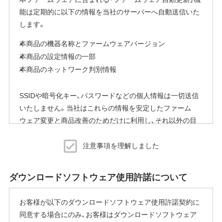
能は定期的に以下の情報を当社のサーバーへ自動送信いた
します。
本商品の機器名称とファームウェアバージョン
本商品の設定情報の一部
本商品のネットワーク判別情報
SSIDや暗号化キー、パスワードなどの個人情報は一切送信
いたしません。当社はこれらの情報を安定したファーム
ウェア変更と商品改善のためだけに利用し、それ以外の目
的では利用いたしません。
注意事項を理解しました
※本機能を停止する方法
ご使用にならないお客様は、ファームウェアアップデート
ダウンロードソフトウェア使用許諾について
完了後すぐにエアステーション設定ツールから商品本体の
設定画面を表示していただき、[管理]-[ファームウェア更新]
お客様が以下のダウンロードソフトウェア使用許諾契約に
内の「ファームウェア自動更新機能」で"自動更新をしな
同意する場合にのみ、お客様はダウンロードソフトウェア
い"に変更することで停止いただけます。