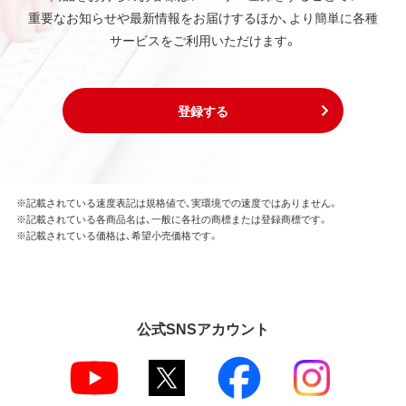
第3条 使用制限
重要なお知らせや最新情報をお届けするほか、より簡単に各種
本ソフトウェアの用途は、購入商品またはその添付ソ
サービスをご利用いただけます。
フトウェアとともに使用することのみとします。
お客様は、本ソフトウェアのソースコードを調べた
り、逆アセンブル、逆コンパイル、リバースエンジニア
リング、その他の修正を本ソフトウェアに加えること
登録する
はできません。
本ソフトウェアの一部または全部を利用した新しい
ソフトウェアの開発もこの規定により禁止されま
す。
※記載されている速度表記は規格値で、実環境での速度ではありません。
※記載されている各商品名は、一般に各社の商標または登録商標です。
第4条 保証
※記載されている価格は、希望小売価格です。
弊社は本ソフトウェアに対していかなる保証も行い
ません。
第5条 損害賠償
公式SNSアカウント
弊社は、データの消失、業務の中断、逸失利益、精神的
損害等を含め、本ソフトウェアの使用または使用不能
に起因する直接的、間接的、特別、偶発的、結果的、そ
の他いかなる損害にも、一切の責任を負いません。