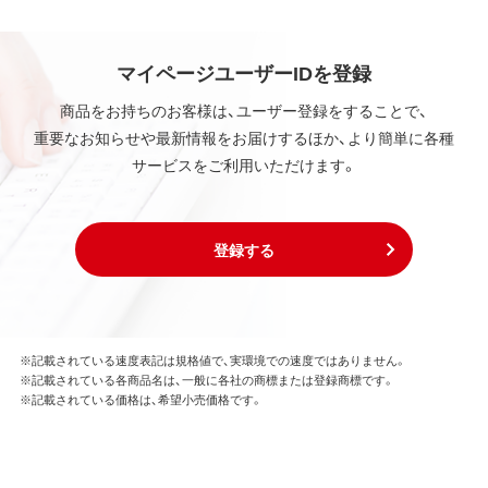
弊社および本ソフトウェアの使用許諾権者は、使用許
諾後も引き続きその知的所有権を保持します。
本ソフトウェアに対する知的所有権に関する表示を
マイページユーザーIDを登録
削除してはならないものとします。
商品をお持ちのお客様は、ユーザー登録をすることで、
重要なお知らせや最新情報をお届けするほか、より簡単に各種
第3条 使用制限
サービスをご利用いただけます。
本ソフトウェアの用途は、購入商品またはその添付ソ
フトウェアとともに使用することのみとします。
お客様は、本ソフトウェアのソースコードを調べた
り、逆アセンブル、逆コンパイル、リバースエンジニア
登録する
リング、その他の修正を本ソフトウェアに加えること
はできません。
本ソフトウェアの一部または全部を利用した新しい
ソフトウェアの開発もこの規定により禁止されま
す。
※記載されている速度表記は規格値で、実環境での速度ではありません。
※記載されている各商品名は、一般に各社の商標または登録商標です。
※記載されている価格は、希望小売価格です。
第4条 保証
弊社は本ソフトウェアに対していかなる保証も行い
ません。