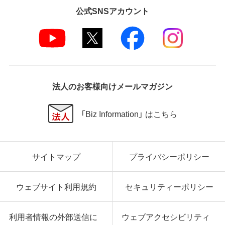
公式SNSアカウント
第5条 損害賠償
弊社は、データの消失、業務の中断、逸失利益、精神的
損害等を含め、本ソフトウェアの使用または使用不能
に起因する直接的、間接的、特別、偶発的、結果的、そ
の他いかなる損害にも、一切の責任を負いません。
いかなる場合においても、弊社の責任の上限は、お客
様が購入商品の対価として支払った金額とします。
法人のお客様向けメールマガジン
第6条 輸出規制
「Biz Information」 はこちら
本契約の締結により、お客様は下記事項に同意するも
のとします。
本ソフトウェアが外国為替及び外国貿易法および米
サイトマップ
プライバシーポリシー
国輸出管理関連法規等に基づく輸出規制の対象とな
る可能性があることを認識の上、本ソフトウェアを輸
出または再輸出する場合は、上記の輸出管理関連法規
ウェブサイト利用規約
セキュリティーポリシー
を遵守し、かかる法規の定めるところにより必要な手
続きを行うこと。
お客様が現時点で外国為替及び外国貿易法および米
利用者情報の外部送信に
ウェブアクセシビリティ
国輸出管理関連法規等により本ソフトウェアのダウ