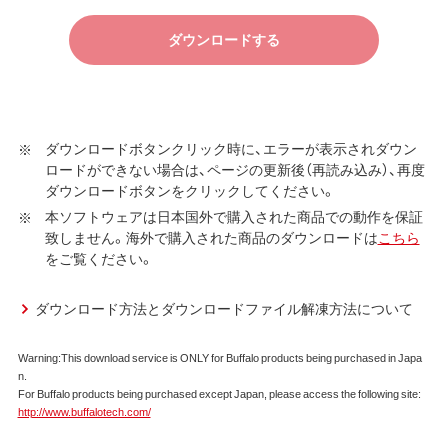
す）に同意し、ご購入いただいた商品（以下、購入商品といい
ます）について弊社が保証契約に基づく修理を実施する際
ダウンロードする
の条件である保証契約約款、およびそれに含まれるソフト
ウェア（以下、添付ソフトウェアといいます）の使用許諾契
約に同意する場合にかぎり、ダウンロードソフトウェア（弊
社ダウンロードサービスに提供される、全てのソフトウェ
ダウンロードボタンクリック時に、エラーが表示されダウン
ア（ユーティリティ・ファームウェア・ドライバなど）を含み
ロードができない場合は、ページの更新後（再読み込み）、再度
以下、本ソフトウェアといいます）の使用を許諾いたしま
ダウンロードボタンをクリックしてください。
す。
本ソフトウェアは日本国外で購入された商品での動作を保証
致しません。海外で購入された商品のダウンロードは
こちら
第1条 使用許諾
をご覧ください。
弊社は、本契約に規定する条件で、本ソフトウェアの
使用をお客様に非専属的に許諾します。
ダウンロード方法とダウンロードファイル解凍方法について
第2条 知的所有権
Warning:This download service is ONLY for Buffalo products being purchased in Japa
n.
本ソフトウェアは、著作権法その他の無体財産権に関
For Buffalo products being purchased except Japan, please access the following site:
する法律ならびに条約によって保護されています。
http://www.buffalotech.com/
本ソフトウェアは、本契約に規定される条件のもとで
使用許諾するものであり、販売されるものではなく、