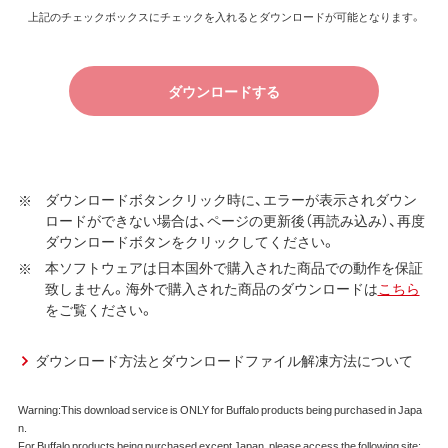
（株）バッファロー（以下、弊社といいます）は、お客様がダウ
上記のチェックボックスにチェックを入れるとダウンロードが可能となります。
ンロードソフトウェア使用許諾契約（以下、本契約といいま
す）に同意し、ご購入いただいた商品（以下、購入商品といい
ます）について弊社が保証契約に基づく修理を実施する際
ダウンロードする
の条件である保証契約約款、およびそれに含まれるソフト
ウェア（以下、添付ソフトウェアといいます）の使用許諾契
約に同意する場合にかぎり、ダウンロードソフトウェア（弊
社ダウンロードサービスに提供される、全てのソフトウェ
ダウンロードボタンクリック時に、エラーが表示されダウン
ア（ユーティリティ・ファームウェア・ドライバなど）を含み
ロードができない場合は、ページの更新後（再読み込み）、再度
以下、本ソフトウェアといいます）の使用を許諾いたしま
ダウンロードボタンをクリックしてください。
す。
本ソフトウェアは日本国外で購入された商品での動作を保証
致しません。海外で購入された商品のダウンロードは
こちら
第1条 使用許諾
をご覧ください。
弊社は、本契約に規定する条件で、本ソフトウェアの
使用をお客様に非専属的に許諾します。
ダウンロード方法とダウンロードファイル解凍方法について
第2条 知的所有権
Warning:This download service is ONLY for Buffalo products being purchased in Japa
n.
本ソフトウェアは、著作権法その他の無体財産権に関
For Buffalo products being purchased except Japan, please access the following site: