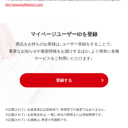
する法律ならびに条約によって保護されています。
http://www.buffalotech.com/
本ソフトウェアは、本契約に規定される条件のもとで
使用許諾するものであり、販売されるものではなく、
弊社および本ソフトウェアの使用許諾権者は、使用許
諾後も引き続きその知的所有権を保持します。
本ソフトウェアに対する知的所有権に関する表示を
マイページユーザーIDを登録
削除してはならないものとします。
商品をお持ちのお客様は、ユーザー登録をすることで、
重要なお知らせや最新情報をお届けするほか、より簡単に各種
第3条 使用制限
サービスをご利用いただけます。
本ソフトウェアの用途は、購入商品またはその添付ソ
フトウェアとともに使用することのみとします。
お客様は、本ソフトウェアのソースコードを調べた
り、逆アセンブル、逆コンパイル、リバースエンジニア
登録する
リング、その他の修正を本ソフトウェアに加えること
はできません。
本ソフトウェアの一部または全部を利用した新しい
ソフトウェアの開発もこの規定により禁止されま
す。
※記載されている速度表記は規格値で、実環境での速度ではありません。
※記載されている各商品名は、一般に各社の商標または登録商標です。
※記載されている価格は、希望小売価格です。
第4条 保証