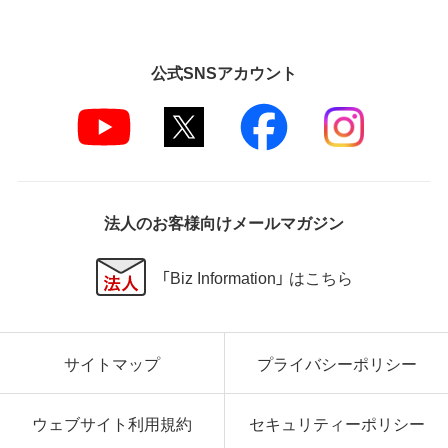
弊社は本ソフトウェアに対していかなる保証も行い
ません。
公式SNSアカウント
第5条 損害賠償
弊社は、データの消失、業務の中断、逸失利益、精神的
損害等を含め、本ソフトウェアの使用または使用不能
に起因する直接的、間接的、特別、偶発的、結果的、そ
の他いかなる損害にも、一切の責任を負いません。
いかなる場合においても、弊社の責任の上限は、お客
様が購入商品の対価として支払った金額とします。
法人のお客様向けメールマガジン
第6条 輸出規制
「Biz Information」 はこちら
本契約の締結により、お客様は下記事項に同意するも
のとします。
本ソフトウェアが外国為替及び外国貿易法および米
サイトマップ
プライバシーポリシー
国輸出管理関連法規等に基づく輸出規制の対象とな
る可能性があることを認識の上、本ソフトウェアを輸
出または再輸出する場合は、上記の輸出管理関連法規
ウェブサイト利用規約
セキュリティーポリシー
を遵守し、かかる法規の定めるところにより必要な手
続きを行うこと。