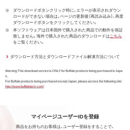
社ダウンロードサービスに提供される、全てのソフトウェ
ダウンロードボタンクリック時に、エラーが表示されダウン
ア（ユーティリティ・ファームウェア・ドライバなど）を含み
ロードができない場合は、ページの更新後（再読み込み）、再度
以下、本ソフトウェアといいます）の使用を許諾いたしま
ダウンロードボタンをクリックしてください。
す。
本ソフトウェアは日本国外で購入された商品での動作を保証
致しません。海外で購入された商品のダウンロードは
こちら
第1条 使用許諾
をご覧ください。
弊社は、本契約に規定する条件で、本ソフトウェアの
使用をお客様に非専属的に許諾します。
ダウンロード方法とダウンロードファイル解凍方法について
第2条 知的所有権
Warning:This download service is ONLY for Buffalo products being purchased in Japa
n.
本ソフトウェアは、著作権法その他の無体財産権に関
For Buffalo products being purchased except Japan, please access the following site:
する法律ならびに条約によって保護されています。
http://www.buffalotech.com/
本ソフトウェアは、本契約に規定される条件のもとで
使用許諾するものであり、販売されるものではなく、
弊社および本ソフトウェアの使用許諾権者は、使用許
諾後も引き続きその知的所有権を保持します。
本ソフトウェアに対する知的所有権に関する表示を
マイページユーザーIDを登録
削除してはならないものとします。
商品をお持ちのお客様は、ユーザー登録をすることで、