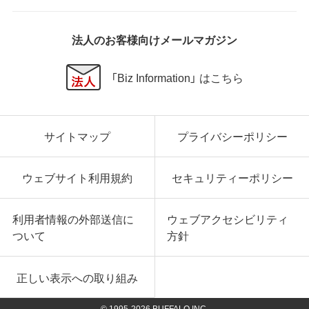
の他いかなる損害にも、一切の責任を負いません。
いかなる場合においても、弊社の責任の上限は、お客
様が購入商品の対価として支払った金額とします。
法人のお客様向けメールマガジン
第6条 輸出規制
「Biz Information」 はこちら
本契約の締結により、お客様は下記事項に同意するも
のとします。
本ソフトウェアが外国為替及び外国貿易法および米
サイトマップ
プライバシーポリシー
国輸出管理関連法規等に基づく輸出規制の対象とな
る可能性があることを認識の上、本ソフトウェアを輸
出または再輸出する場合は、上記の輸出管理関連法規
ウェブサイト利用規約
セキュリティーポリシー
を遵守し、かかる法規の定めるところにより必要な手
続きを行うこと。
お客様が現時点で外国為替及び外国貿易法および米
利用者情報の外部送信に
ウェブアクセシビリティ
国輸出管理関連法規等により本ソフトウェアのダウ
ついて
方針
ンロードについて規制を受けていない者であるこ
と。
本ソフトウェアを現時点で外国為替及び外国貿易法
正しい表示への取り組み
および米国輸出管理関連法規等により禁止されてい
る大量破壊兵器または通常破壊兵器の開発、設計、製
© 1995-
2026
BUFFALO INC.