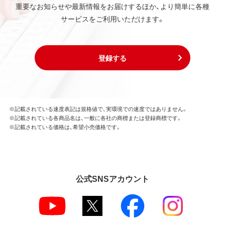
重要なお知らせや最新情報をお届けするほか、より簡単に各種
第3条 使用制限
サービスをご利用いただけます。
本ソフトウェアの用途は、購入商品またはその添付ソ
フトウェアとともに使用することのみとします。
お客様は、本ソフトウェアのソースコードを調べた
り、逆アセンブル、逆コンパイル、リバースエンジニア
登録する
リング、その他の修正を本ソフトウェアに加えること
はできません。
本ソフトウェアの一部または全部を利用した新しい
ソフトウェアの開発もこの規定により禁止されま
す。
※記載されている速度表記は規格値で、実環境での速度ではありません。
※記載されている各商品名は、一般に各社の商標または登録商標です。
※記載されている価格は、希望小売価格です。
第4条 保証
弊社は本ソフトウェアに対していかなる保証も行い
ません。
公式SNSアカウント
第5条 損害賠償
弊社は、データの消失、業務の中断、逸失利益、精神的
損害等を含め、本ソフトウェアの使用または使用不能
に起因する直接的、間接的、特別、偶発的、結果的、そ