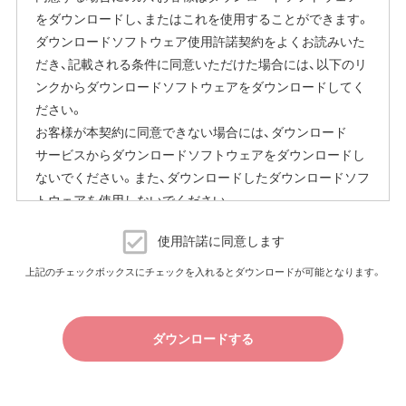
をダウンロードし、またはこれを使用することができます。
ダウンロードソフトウェア使用許諾契約をよくお読みいた
だき、記載される条件に同意いただけた場合には、以下のリ
ンクからダウンロードソフトウェアをダウンロードしてく
ださい。
お客様が本契約に同意できない場合には、ダウンロード
サービスからダウンロードソフトウェアをダウンロードし
ないでください。また、ダウンロードしたダウンロードソフ
トウェアを使用しないでください。
ダウンロードソフトウェア使用許諾契約
使用許諾に同意します
（株）バッファロー（以下、弊社といいます）は、お客様がダウ
上記のチェックボックスにチェックを入れるとダウンロードが可能となります。
ンロードソフトウェア使用許諾契約（以下、本契約といいま
す）に同意し、ご購入いただいた商品（以下、購入商品といい
ます）について弊社が保証契約に基づく修理を実施する際
ダウンロードする
の条件である保証契約約款、およびそれに含まれるソフト
ウェア（以下、添付ソフトウェアといいます）の使用許諾契
約に同意する場合にかぎり、ダウンロードソフトウェア（弊