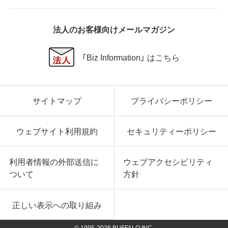
の他いかなる損害にも、一切の責任を負いません。
いかなる場合においても、弊社の責任の上限は、お客
様が購入商品の対価として支払った金額とします。
法人のお客様向けメールマガジン
第6条 輸出規制
「Biz Information」 はこちら
本契約の締結により、お客様は下記事項に同意するも
のとします。
本ソフトウェアが外国為替及び外国貿易法および米
サイトマップ
プライバシーポリシー
国輸出管理関連法規等に基づく輸出規制の対象とな
る可能性があることを認識の上、本ソフトウェアを輸
出または再輸出する場合は、上記の輸出管理関連法規
ウェブサイト利用規約
セキュリティーポリシー
を遵守し、かかる法規の定めるところにより必要な手
続きを行うこと。
お客様が現時点で外国為替及び外国貿易法および米
利用者情報の外部送信に
ウェブアクセシビリティ
国輸出管理関連法規等により本ソフトウェアのダウ
ついて
方針
ンロードについて規制を受けていない者であるこ
と。
本ソフトウェアを現時点で外国為替及び外国貿易法
正しい表示への取り組み
および米国輸出管理関連法規等により禁止されてい
る大量破壊兵器または通常破壊兵器の開発、設計、製
© 1995-
2026
BUFFALO INC.