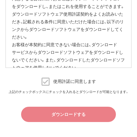
をダウンロードし、またはこれを使用することができます。
ダウンロードソフトウェア使用許諾契約をよくお読みいた
だき、記載される条件に同意いただけた場合には、以下のリ
ンクからダウンロードソフトウェアをダウンロードしてく
ださい。
お客様が本契約に同意できない場合には、ダウンロード
サービスからダウンロードソフトウェアをダウンロードし
ないでください。また、ダウンロードしたダウンロードソフ
トウェアを使用しないでください。
ダウンロードソフトウェア使用許諾契約
使用許諾に同意します
（株）バッファロー（以下、弊社といいます）は、お客様がダウ
上記のチェックボックスにチェックを入れるとダウンロードが可能となります。
ンロードソフトウェア使用許諾契約（以下、本契約といいま
す）に同意し、ご購入いただいた商品（以下、購入商品といい
ます）について弊社が保証契約に基づく修理を実施する際
ダウンロードする
の条件である保証契約約款、およびそれに含まれるソフト
ウェア（以下、添付ソフトウェアといいます）の使用許諾契
約に同意する場合にかぎり、ダウンロードソフトウェア（弊