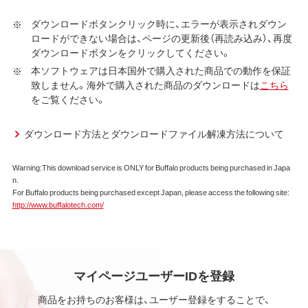
社ダウンロードサービスに提供される、全てのソフトウェ
ダウンロードボタンクリック時に、エラーが表示されダウン
ア（ユーティリティ・ファームウェア・ドライバなど）を含み
ロードができない場合は、ページの更新後（再読み込み）、再度
以下、本ソフトウェアといいます）の使用を許諾いたしま
ダウンロードボタンをクリックしてください。
す。
本ソフトウェアは日本国外で購入された商品での動作を保証
致しません。海外で購入された商品のダウンロードは
こちら
第1条 使用許諾
をご覧ください。
弊社は、本契約に規定する条件で、本ソフトウェアの
使用をお客様に非専属的に許諾します。
ダウンロード方法とダウンロードファイル解凍方法について
第2条 知的所有権
Warning:This download service is ONLY for Buffalo products being purchased in Japa
n.
本ソフトウェアは、著作権法その他の無体財産権に関
For Buffalo products being purchased except Japan, please access the following site:
する法律ならびに条約によって保護されています。
http://www.buffalotech.com/
本ソフトウェアは、本契約に規定される条件のもとで
使用許諾するものであり、販売されるものではなく、
弊社および本ソフトウェアの使用許諾権者は、使用許
諾後も引き続きその知的所有権を保持します。
本ソフトウェアに対する知的所有権に関する表示を
マイページユーザーIDを登録
削除してはならないものとします。
商品をお持ちのお客様は、ユーザー登録をすることで、