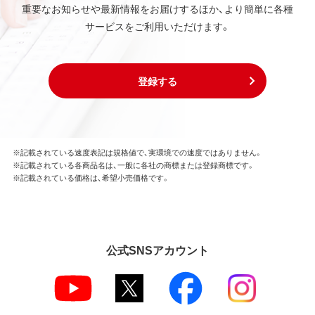
重要なお知らせや最新情報をお届けするほか、より簡単に各種
第3条 使用制限
サービスをご利用いただけます。
本ソフトウェアの用途は、購入商品またはその添付ソ
フトウェアとともに使用することのみとします。
お客様は、本ソフトウェアのソースコードを調べた
り、逆アセンブル、逆コンパイル、リバースエンジニア
登録する
リング、その他の修正を本ソフトウェアに加えること
はできません。
本ソフトウェアの一部または全部を利用した新しい
ソフトウェアの開発もこの規定により禁止されま
す。
※記載されている速度表記は規格値で、実環境での速度ではありません。
※記載されている各商品名は、一般に各社の商標または登録商標です。
※記載されている価格は、希望小売価格です。
第4条 保証
弊社は本ソフトウェアに対していかなる保証も行い
ません。
公式SNSアカウント
第5条 損害賠償
弊社は、データの消失、業務の中断、逸失利益、精神的
損害等を含め、本ソフトウェアの使用または使用不能
に起因する直接的、間接的、特別、偶発的、結果的、そ