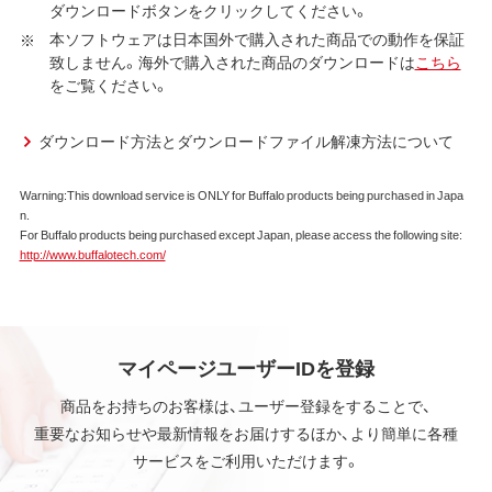
以下、本ソフトウェアといいます）の使用を許諾いたしま
ダウンロードボタンをクリックしてください。
す。
本ソフトウェアは日本国外で購入された商品での動作を保証
致しません。海外で購入された商品のダウンロードは
こちら
第1条 使用許諾
をご覧ください。
弊社は、本契約に規定する条件で、本ソフトウェアの
使用をお客様に非専属的に許諾します。
ダウンロード方法とダウンロードファイル解凍方法について
第2条 知的所有権
Warning:This download service is ONLY for Buffalo products being purchased in Japa
n.
本ソフトウェアは、著作権法その他の無体財産権に関
For Buffalo products being purchased except Japan, please access the following site:
する法律ならびに条約によって保護されています。
http://www.buffalotech.com/
本ソフトウェアは、本契約に規定される条件のもとで
使用許諾するものであり、販売されるものではなく、
弊社および本ソフトウェアの使用許諾権者は、使用許
諾後も引き続きその知的所有権を保持します。
本ソフトウェアに対する知的所有権に関する表示を
マイページユーザーIDを登録
削除してはならないものとします。
商品をお持ちのお客様は、ユーザー登録をすることで、
重要なお知らせや最新情報をお届けするほか、より簡単に各種
第3条 使用制限
サービスをご利用いただけます。
本ソフトウェアの用途は、購入商品またはその添付ソ
フトウェアとともに使用することのみとします。