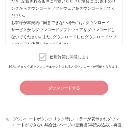
だき、記載される条件に同意いただけた場合には、以下のリ
ンクからダウンロードソフトウェアをダウンロードしてく
ださい。
お客様が本契約に同意できない場合には、ダウンロード
サービスからダウンロードソフトウェアをダウンロードし
ないでください。また、ダウンロードしたダウンロードソフ
トウェアを使用しないでください。
ダウンロードソフトウェア使用許諾契約
使用許諾に同意します
（株）バッファロー（以下、弊社といいます）は、お客様がダウ
上記のチェックボックスにチェックを入れるとダウンロードが可能となります。
ンロードソフトウェア使用許諾契約（以下、本契約といいま
す）に同意し、ご購入いただいた商品（以下、購入商品といい
ます）について弊社が保証契約に基づく修理を実施する際
ダウンロードする
の条件である保証契約約款、およびそれに含まれるソフト
ウェア（以下、添付ソフトウェアといいます）の使用許諾契
約に同意する場合にかぎり、ダウンロードソフトウェア（弊
社ダウンロードサービスに提供される、全てのソフトウェ
ダウンロードボタンクリック時に、エラーが表示されダウン
ア（ユーティリティ・ファームウェア・ドライバなど）を含み
ロードができない場合は、ページの更新後（再読み込み）、再度