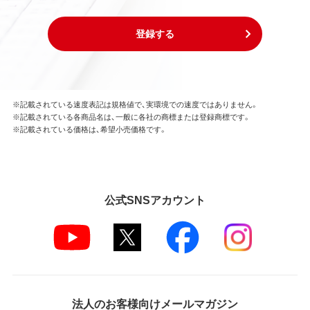
お客様は、本ソフトウェアのソースコードを調べた
り、逆アセンブル、逆コンパイル、リバースエンジニア
登録する
リング、その他の修正を本ソフトウェアに加えること
はできません。
本ソフトウェアの一部または全部を利用した新しい
ソフトウェアの開発もこの規定により禁止されま
す。
※記載されている速度表記は規格値で、実環境での速度ではありません。
※記載されている各商品名は、一般に各社の商標または登録商標です。
※記載されている価格は、希望小売価格です。
第4条 保証
弊社は本ソフトウェアに対していかなる保証も行い
ません。
公式SNSアカウント
第5条 損害賠償
弊社は、データの消失、業務の中断、逸失利益、精神的
損害等を含め、本ソフトウェアの使用または使用不能
に起因する直接的、間接的、特別、偶発的、結果的、そ
の他いかなる損害にも、一切の責任を負いません。
いかなる場合においても、弊社の責任の上限は、お客
様が購入商品の対価として支払った金額とします。
法人のお客様向けメールマガジン