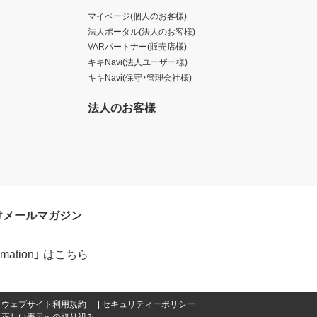
マイページ(個人のお客様)
法人ポータル(法人のお客様)
VARパートナー(販売店様)
キキNavi(法人ユーザー様)
キキNavi(保守・管理会社様)
法人のお客様
けメールマガジン
formation」 はこちら
ウェブサイト利用規約
セキュリティーポリシー
正しい表示への取り組み