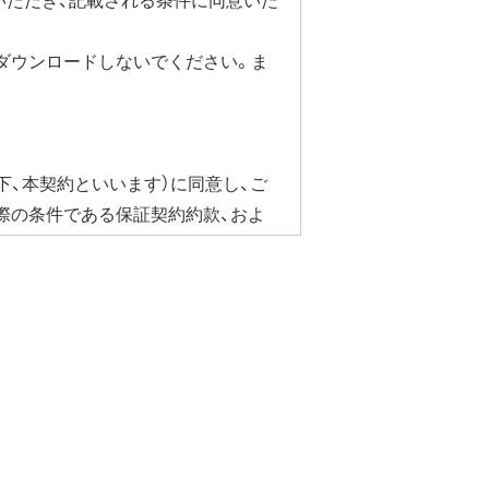
ダウンロードしないでください。ま
下、本契約といいます）に同意し、ご
際の条件である保証契約約款、およ
合にかぎり、ダウンロードソフト
ェア・ドライバなど）を含み以下、本
ています。