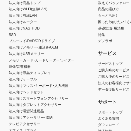
いる著作権者も本契約について弊社と同じ権利を有するものと
法人向け商品トップ
教えてバッファロー
た場合は、弊社の本店所在地を管轄する裁判所を専属的裁判所と
法人向けWi-Fi(無線LAN)
商品の選び方
法人向け有線LAN
もっと活用！
法人向けルーター
困った！知りたい！そ
法人向けNAS・HDD
基礎知識・用語集
SSD
特集
ブルーレイ/DVD/CDドライブ
デジラボ
法人向けメモリー・組込み/OEM
サービス
法人向けUSBメモリー
メモリーカード・カードリーダー/ライター
サービストップ
映像/音響機器
ご購入時のサービス
法人向け液晶ディスプレイ
ご購入後のサービス
法人向けケーブル
法人のお客様向けサ
法人向けマウス・キーボード・入力機器
データ復旧サービス
法人向けヘッドセット
法人向けスマートフォンアクセサリー
サポート
法人向けタブレットアクセサリー
法人向け電源関連用品
サポートトップ
法人向けアクセサリー・収納
よくある質問
テレビアクセサリー
ダウンロード
オフィスサプライ