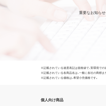
第6条 輸出規制
重要なお知らせ
本契約の締結により、お客様
本ソフトウェアが外国為替及
識の上、本ソフトウェアを輸
要な手続きを行うこと。
お客様が現時点で外国為替及
受けていない者であること。
本ソフトウェアを現時点で外
常破壊兵器の開発、設計、製造
※記載されている速度表記は規格値で、実環境での
※記載されている各商品名は、一般に各社の商標ま
第7条 その他
※記載されている価格は、希望小売価格です。
お客様は、本ソフトウェアを
お客様が本契約のいずれかの
ることができます。その場合
個人向け商品
せん。