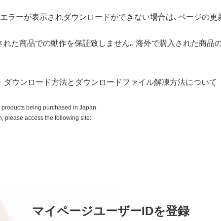
規定される条件のもとで使用許諾するものであり、販売されるも
エラーが表示されダウンロードができない場合は、ページの更新
用許諾後も引き続きその知的所有権を保持します。
所有権に関する表示を削除してはならないものとします。
された商品での動作を保証致しません。海外で購入された商品
入商品またはその添付ソフトウェアとともに使用することのみと
ダウンロード方法とダウンロードファイル解凍方法について
ースコードを調べたり、逆アセンブル、逆コンパイル、リバース
はできません。
o products being purchased in Japan.
全部を利用した新しいソフトウェアの開発もこの規定により禁
 please access the following site:
ていかなる保証も行いません。
中断、逸失利益、精神的損害等を含め、本ソフトウェアの使用ま
マイページユーザーIDを登録
の他いかなる損害にも、一切の責任を負いません。
社の責任の上限は、お客様が購入商品の対価として支払った金額