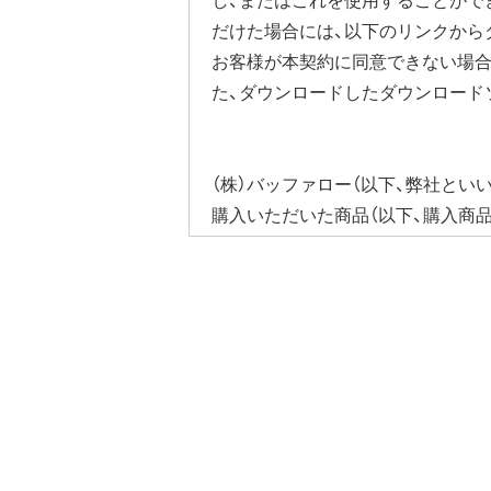
だけた場合には、以下のリンクから
お客様が本契約に同意できない場合
た、ダウンロードしたダウンロード
（株）バッファロー（以下、弊社とい
購入いただいた商品（以下、購入商
びそれに含まれるソフトウェア（以
ウェア（弊社ダウンロードサービス
ソフトウェアといいます）の使用を
第1条 使用許諾
弊社は、本契約に規定する条
第2条 知的所有権
本ソフトウェアは、著作権法