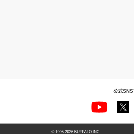
公式SN
© 1995-
2026
BUFFALO INC.