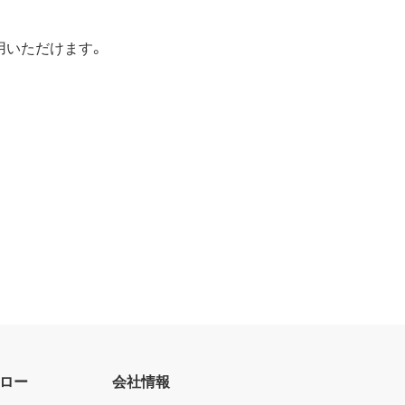
用いただけます。
の対象となる可能性があることを認
かかる法規の定めるところにより必
ェアのダウンロードについて規制を
止されている大量破壊兵器または通
アの使用を差止め、本契約を解除す
を廃棄または抹消しなければなりま
ロー
会社情報