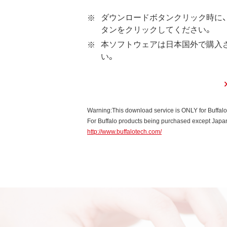
本ソフトウェアは、本契約に
ダウンロードボタンクリック時に、
ウェアの使用許諾権者は、使
タンをクリックしてください。
本ソフトウェアに対する知的
本ソフトウェアは日本国外で購入
い。
第3条 使用制限
本ソフトウェアの用途は、購
お客様は、本ソフトウェアのソ
本ソフトウェアに加えること
Warning:This download service is ONLY for Buffal
本ソフトウェアの一部または
For Buffalo products being purchased except Japan,
http://www.buffalotech.com/
第4条 保証
弊社は本ソフトウェアに対し
第5条 損害賠償
弊社は、データの消失、業務の
的、特別、偶発的、結果的、そ
いかなる場合においても、弊