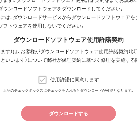
ダウンロードソフトウェアをダウンロードしてください。
には、ダウンロードサービスからダウンロードソフトウェアを
ソフトウェアを使用しないでください。
ダウンロードソフトウェア使用許諾契約
います）は、お客様がダウンロードソフトウェア使用許諾契約（以
品といいます）について弊社が保証契約に基づく修理を実施する
下、添付ソフトウェアといいます）の使用許諾契約に同意する場
に提供される、全てのソフトウェア（ユーティリティ・ファームウ
使用許諾に同意します
許諾いたします。
上記のチェックボックスにチェックを入れるとダウンロードが可能となります。
件で、本ソフトウェアの使用をお客様に非専属的に許諾します。
ダウンロードする
その他の無体財産権に関する法律ならびに条約によって保護され