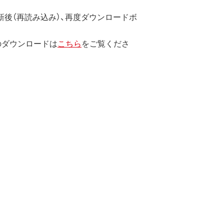
のではなく、弊社および本ソフト
後（再読み込み）、再度ダウンロードボ
のダウンロードは
こちら
をご覧くださ
します。
エンジニアリング、その他の修正を
止されます。
たは使用不能に起因する直接的、間接
とします。