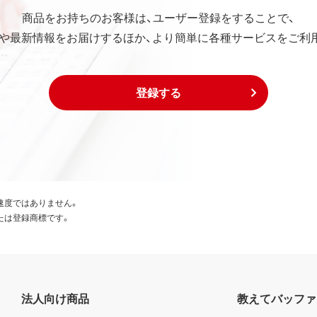
商品をお持ちのお客様は、ユーザー登録をすることで、
や最新情報をお届けするほか、より簡単に各種サービスをご利
は下記事項に同意するものとします。
び外国貿易法および米国輸出管理関連法規等に基づく輸出規制
登録する
出または再輸出する場合は、上記の輸出管理関連法規を遵守し、
び外国貿易法および米国輸出管理関連法規等により本ソフトウ
国為替及び外国貿易法および米国輸出管理関連法規等により禁
、生産などを行う目的で使用しないこと。
速度ではありません。
たは登録商標です。
日本国外に持ち出すことはできません。
規定に違反した場合、弊社はただちにお客様による本ソフトウェ
、お客様は、ただちに本ソフトウェアおよびその複製物のすべて
法人向け商品
教えてバッファ