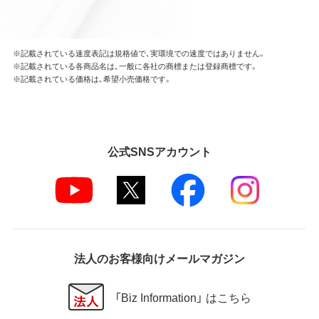
はできません。
本ソフトウェアの一部または全部を利用した新しい
ソフトウェアの開発もこの規定により禁止されま
す。
※記載されている速度表記は規格値で、実環境での速度ではありません。
※記載されている各商品名は、一般に各社の商標または登録商標です。
※記載されている価格は、希望小売価格です。
第4条 保証
弊社は本ソフトウェアに対していかなる保証も行い
ません。
公式SNSアカウント
第5条 損害賠償
弊社は、データの消失、業務の中断、逸失利益、精神的
損害等を含め、本ソフトウェアの使用または使用不能
に起因する直接的、間接的、特別、偶発的、結果的、そ
の他いかなる損害にも、一切の責任を負いません。
いかなる場合においても、弊社の責任の上限は、お客
様が購入商品の対価として支払った金額とします。
法人のお客様向けメールマガジン
第6条 輸出規制
「Biz Information」 はこちら
本契約の締結により、お客様は下記事項に同意するも
のとします。