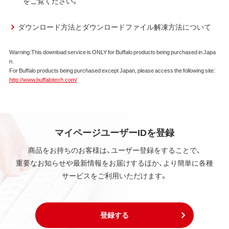
をご覧ください。
弊社は、本契約に規定する条件で、本ソフトウェアの
使用をお客様に非専属的に許諾します。
ダウンロード方法とダウンロードファイル解凍方法について
第2条 知的所有権
Warning:This download service is ONLY for Buffalo products being purchased in Japa
n.
本ソフトウェアは、著作権法その他の無体財産権に関
For Buffalo products being purchased except Japan, please access the following site:
する法律ならびに条約によって保護されています。
http://www.buffalotech.com/
本ソフトウェアは、本契約に規定される条件のもとで
使用許諾するものであり、販売されるものではなく、
弊社および本ソフトウェアの使用許諾権者は、使用許
諾後も引き続きその知的所有権を保持します。
本ソフトウェアに対する知的所有権に関する表示を
マイページユーザーIDを登録
削除してはならないものとします。
商品をお持ちのお客様は、ユーザー登録をすることで、
重要なお知らせや最新情報をお届けするほか、より簡単に各種
第3条 使用制限
サービスをご利用いただけます。
本ソフトウェアの用途は、購入商品またはその添付ソ
フトウェアとともに使用することのみとします。
お客様は、本ソフトウェアのソースコードを調べた
り、逆アセンブル、逆コンパイル、リバースエンジニア
登録する
リング、その他の修正を本ソフトウェアに加えること