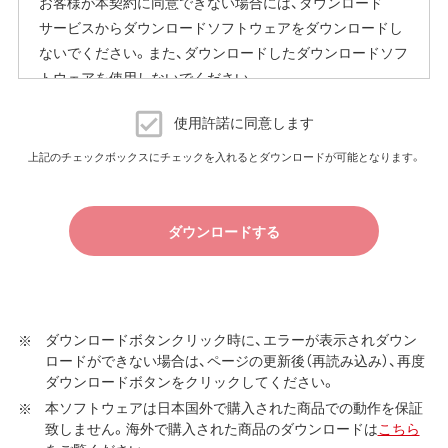
お客様が本契約に同意できない場合には、ダウンロード
サービスからダウンロードソフトウェアをダウンロードし
ないでください。また、ダウンロードしたダウンロードソフ
トウェアを使用しないでください。
ダウンロードソフトウェア使用許諾契約
使用許諾に同意します
（株）バッファロー（以下、弊社といいます）は、お客様がダウ
上記のチェックボックスにチェックを入れるとダウンロードが可能となります。
ンロードソフトウェア使用許諾契約（以下、本契約といいま
す）に同意し、ご購入いただいた商品（以下、購入商品といい
ます）について弊社が保証契約に基づく修理を実施する際
ダウンロードする
の条件である保証契約約款、およびそれに含まれるソフト
ウェア（以下、添付ソフトウェアといいます）の使用許諾契
約に同意する場合にかぎり、ダウンロードソフトウェア（弊
社ダウンロードサービスに提供される、全てのソフトウェ
ダウンロードボタンクリック時に、エラーが表示されダウン
ア（ユーティリティ・ファームウェア・ドライバなど）を含み
ロードができない場合は、ページの更新後（再読み込み）、再度
以下、本ソフトウェアといいます）の使用を許諾いたしま
ダウンロードボタンをクリックしてください。
す。
本ソフトウェアは日本国外で購入された商品での動作を保証
致しません。海外で購入された商品のダウンロードは
こちら
第1条 使用許諾