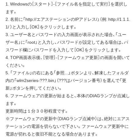
1. Windowsの［スタート］-［ファイル名を指定して実行］を選択し
ます。
2. 名前に「http://エアステーションのIPアドレス/」（例: http://1.1.1.
1/ ）と入力し［OK］をクリックします。
3. ユーザー名とパスワードの入力画面が表示された場合、「ユー
ザー名」に「root」と入力し、パスワードが設定してある場合は、パ
スワード欄にパスワードを入力して［OK］をクリックします。
4. TOP画面表示後、［管理］-［ファームウェア更新］の画面を開いて
ください。
5. 「ファイル」の右にある「参照...」ボタンより、解凍したフォルダ
内の「wlm2series-???.bin」（???はバージョン番号）を選んで「更
新」ボタンを押してください。
6. ファームウェアの更新が始まると、本体のDIAGランプが点滅し
ます。
更新時間は１分３０秒程度です。
※ファームウェアの更新中（DIAGランプ点滅中）は、絶対にエアス
テーションの電源を切らないで下さい。ファームウェア更新中に
電源が切れると復旧不能となる場合があります。