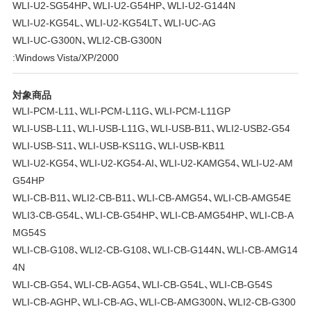
WLI-U2-SG54HP、WLI-U2-G54HP、WLI-U2-G144N
WLI-U2-KG54L、WLI-U2-KG54LT、WLI-UC-AG
WLI-UC-G300N、WLI2-CB-G300N
:Windows Vista/XP/2000
対象商品
WLI-PCM-L11、WLI-PCM-L11G、WLI-PCM-L11GP
WLI-USB-L11、WLI-USB-L11G、WLI-USB-B11、WLI2-USB2-G54
WLI-USB-S11、WLI-USB-KS11G、WLI-USB-KB11
WLI-U2-KG54、WLI-U2-KG54-AI、WLI-U2-KAMG54、WLI-U2-AM
G54HP
WLI-CB-B11、WLI2-CB-B11、WLI-CB-AMG54、WLI-CB-AMG54E
WLI3-CB-G54L、WLI-CB-G54HP、WLI-CB-AMG54HP、WLI-CB-A
MG54S
WLI-CB-G108、WLI2-CB-G108、WLI-CB-G144N、WLI-CB-AMG14
4N
WLI-CB-G54、WLI-CB-AG54、WLI-CB-G54L、WLI-CB-G54S
WLI-CB-AGHP、WLI-CB-AG、WLI-CB-AMG300N、WLI2-CB-G300