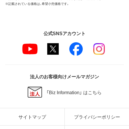
※記載されている価格は、希望小売価格です。
第4条 保証
弊社は本ソフトウェアに対していかなる保証も行い
ません。
公式SNSアカウント
第5条 損害賠償
弊社は、データの消失、業務の中断、逸失利益、精神的
損害等を含め、本ソフトウェアの使用または使用不能
に起因する直接的、間接的、特別、偶発的、結果的、そ
の他いかなる損害にも、一切の責任を負いません。
いかなる場合においても、弊社の責任の上限は、お客
様が購入商品の対価として支払った金額とします。
法人のお客様向けメールマガジン
第6条 輸出規制
「Biz Information」 はこちら
本契約の締結により、お客様は下記事項に同意するも
のとします。
本ソフトウェアが外国為替及び外国貿易法および米
サイトマップ
プライバシーポリシー
国輸出管理関連法規等に基づく輸出規制の対象とな
る可能性があることを認識の上、本ソフトウェアを輸