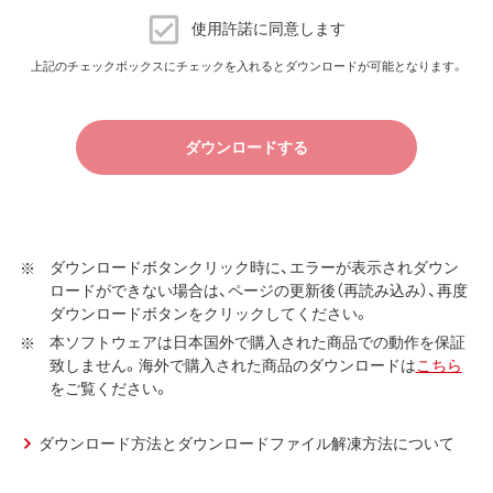
ダウンロードソフトウェア使用許諾契約
使用許諾に同意します
（株）バッファロー（以下、弊社といいます）は、お客様がダウ
上記のチェックボックスにチェックを入れるとダウンロードが可能となります。
ンロードソフトウェア使用許諾契約（以下、本契約といいま
す）に同意し、ご購入いただいた商品（以下、購入商品といい
ます）について弊社が保証契約に基づく修理を実施する際
ダウンロードする
の条件である保証契約約款、およびそれに含まれるソフト
ウェア（以下、添付ソフトウェアといいます）の使用許諾契
約に同意する場合にかぎり、ダウンロードソフトウェア（弊
社ダウンロードサービスに提供される、全てのソフトウェ
ダウンロードボタンクリック時に、エラーが表示されダウン
ア（ユーティリティ・ファームウェア・ドライバなど）を含み
ロードができない場合は、ページの更新後（再読み込み）、再度
以下、本ソフトウェアといいます）の使用を許諾いたしま
ダウンロードボタンをクリックしてください。
す。
本ソフトウェアは日本国外で購入された商品での動作を保証
致しません。海外で購入された商品のダウンロードは
こちら
第1条 使用許諾
をご覧ください。
弊社は、本契約に規定する条件で、本ソフトウェアの
使用をお客様に非専属的に許諾します。
ダウンロード方法とダウンロードファイル解凍方法について
第2条 知的所有権