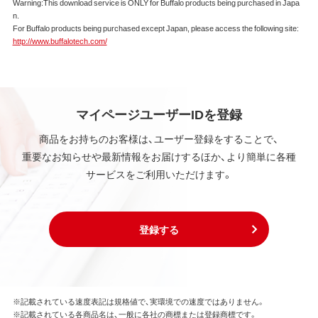
Warning:This download service is ONLY for Buffalo products being purchased in Japa
n.
本ソフトウェアは、著作権法その他の無体財産権に関
For Buffalo products being purchased except Japan, please access the following site:
する法律ならびに条約によって保護されています。
http://www.buffalotech.com/
本ソフトウェアは、本契約に規定される条件のもとで
使用許諾するものであり、販売されるものではなく、
弊社および本ソフトウェアの使用許諾権者は、使用許
諾後も引き続きその知的所有権を保持します。
本ソフトウェアに対する知的所有権に関する表示を
マイページユーザーIDを登録
削除してはならないものとします。
商品をお持ちのお客様は、ユーザー登録をすることで、
重要なお知らせや最新情報をお届けするほか、より簡単に各種
第3条 使用制限
サービスをご利用いただけます。
本ソフトウェアの用途は、購入商品またはその添付ソ
フトウェアとともに使用することのみとします。
お客様は、本ソフトウェアのソースコードを調べた
り、逆アセンブル、逆コンパイル、リバースエンジニア
登録する
リング、その他の修正を本ソフトウェアに加えること
はできません。
本ソフトウェアの一部または全部を利用した新しい
ソフトウェアの開発もこの規定により禁止されま
す。
※記載されている速度表記は規格値で、実環境での速度ではありません。
※記載されている各商品名は、一般に各社の商標または登録商標です。