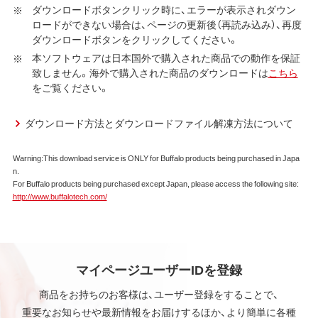
ア（ユーティリティ・ファームウェア・ドライバなど）を含み
ダウンロードボタンクリック時に、エラーが表示されダウン
ロードができない場合は、ページの更新後（再読み込み）、再度
以下、本ソフトウェアといいます）の使用を許諾いたしま
ダウンロードボタンをクリックしてください。
す。
本ソフトウェアは日本国外で購入された商品での動作を保証
第1条 使用許諾
致しません。海外で購入された商品のダウンロードは
こちら
をご覧ください。
弊社は、本契約に規定する条件で、本ソフトウェアの
使用をお客様に非専属的に許諾します。
ダウンロード方法とダウンロードファイル解凍方法について
第2条 知的所有権
Warning:This download service is ONLY for Buffalo products being purchased in Japa
本ソフトウェアは、著作権法その他の無体財産権に関
n.
する法律ならびに条約によって保護されています。
For Buffalo products being purchased except Japan, please access the following site:
本ソフトウェアは、本契約に規定される条件のもとで
http://www.buffalotech.com/
使用許諾するものであり、販売されるものではなく、
弊社および本ソフトウェアの使用許諾権者は、使用許
諾後も引き続きその知的所有権を保持します。
本ソフトウェアに対する知的所有権に関する表示を
削除してはならないものとします。
マイページユーザーIDを登録
商品をお持ちのお客様は、ユーザー登録をすることで、
第3条 使用制限
重要なお知らせや最新情報をお届けするほか、より簡単に各種