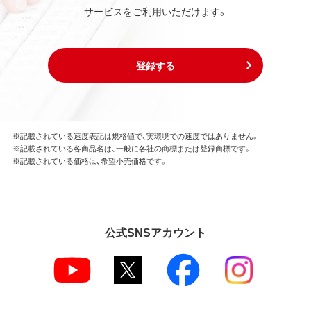
本ソフトウェアの用途は、購入商品またはその添付ソ
サービスをご利用いただけます。
フトウェアとともに使用することのみとします。
お客様は、本ソフトウェアのソースコードを調べた
り、逆アセンブル、逆コンパイル、リバースエンジニア
リング、その他の修正を本ソフトウェアに加えること
登録する
はできません。
本ソフトウェアの一部または全部を利用した新しい
ソフトウェアの開発もこの規定により禁止されま
す。
※記載されている速度表記は規格値で、実環境での速度ではありません。
※記載されている各商品名は、一般に各社の商標または登録商標です。
第4条 保証
※記載されている価格は、希望小売価格です。
弊社は本ソフトウェアに対していかなる保証も行い
ません。
第5条 損害賠償
公式SNSアカウント
弊社は、データの消失、業務の中断、逸失利益、精神的
損害等を含め、本ソフトウェアの使用または使用不能
に起因する直接的、間接的、特別、偶発的、結果的、そ
の他いかなる損害にも、一切の責任を負いません。
いかなる場合においても、弊社の責任の上限は、お客