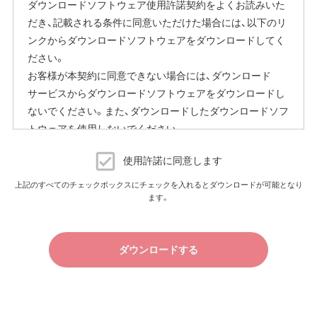
ダウンロードソフトウェア使用許諾契約をよくお読みいた
または、当社ホームページに掲載の「エアステーション設定
だき、記載される条件に同意いただけた場合には、以下のリ
ガイド」をご覧ください。
ンクからダウンロードソフトウェアをダウンロードしてく
本機能にはその他に下記の注意事項がございます。
ださい。
お客様が本契約に同意できない場合には、ダウンロード
ファームウェア自動更新中はインターネットに接続できな
サービスからダウンロードソフトウェアをダウンロードし
くなります。
ないでください。また、ダウンロードしたダウンロードソフ
従量制課金契約の場合は、ファームウェアダウンロードに
トウェアを使用しないでください。
よる通信費用や、パケット通信量の超過による速度制限が
発生することがあります。発生した通信費用はお客様負担
ダウンロードソフトウェア使用許諾契約
となります。
使用許諾に同意します
（株）バッファロー（以下、弊社といいます）は、お客様がダウ
上記のすべてのチェックボックスにチェックを入れるとダウンロードが可能となり
以上
ます。
ンロードソフトウェア使用許諾契約（以下、本契約といいま
す）に同意し、ご購入いただいた商品（以下、購入商品といい
ます）について弊社が保証契約に基づく修理を実施する際
ダウンロードする
の条件である保証契約約款、およびそれに含まれるソフト
ウェア（以下、添付ソフトウェアといいます）の使用許諾契
約に同意する場合にかぎり、ダウンロードソフトウェア（弊
社ダウンロードサービスに提供される、全てのソフトウェ