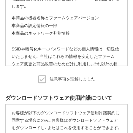
します。
本商品の機器名称とファームウェアバージョン
本商品の設定情報の一部
本商品のネットワーク判別情報
SSIDや暗号化キー、パスワードなどの個人情報は一切送信
いたしません。当社はこれらの情報を安定したファーム
ウェア変更と商品改善のためだけに利用し、それ以外の目
的では利用いたしません。
注意事項を理解しました
※本機能を停止する方法
ご使用にならないお客様は、ファームウェアアップデート
ダウンロードソフトウェア使用許諾について
完了後すぐにエアステーション設定ツールから商品本体の
設定画面を表示していただき、[管理]-[ファームウェア更新]
お客様が以下のダウンロードソフトウェア使用許諾契約に
内の「ファームウェア自動更新機能」で"自動更新をしな
同意する場合にのみ、お客様はダウンロードソフトウェア
い"に変更することで停止いただけます。
をダウンロードし、またはこれを使用することができます。
設定画面の表示方法の詳細は、本商品に同梱の取扱説明書