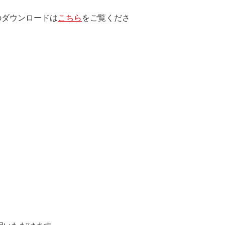
のダウンロードは
こちら
をご覧くださ
します。
エンジニアリング、その他の修正を
止されます。
たは使用不能に起因する直接的、間接
とします。
用いただけます。