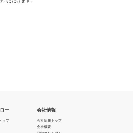
の対象となる可能性があることを認
かかる法規の定めるところにより必
ェアのダウンロードについて規制を
止されている大量破壊兵器または通
アの使用を差止め、本契約を解除す
を廃棄または抹消しなければなりま
ロー
会社情報
します。
トップ
会社情報トップ
します。
会社概要