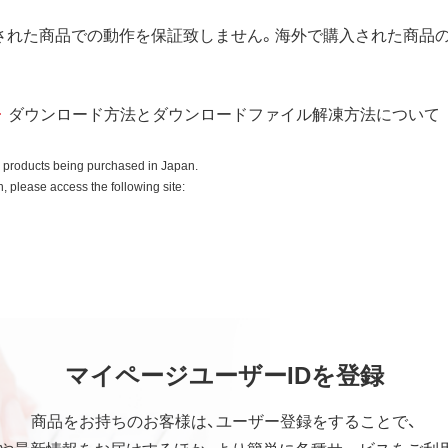
所有権に関する表示を削除してはならないものとします。
された商品での動作を保証致しません。海外で購入された商品
入商品またはその添付ソフトウェアとともに使用することのみと
ダウンロード方法とダウンロードファイル解凍方法について
ースコードを調べたり、逆アセンブル、逆コンパイル、リバース
はできません。
o products being purchased in Japan.
全部を利用した新しいソフトウェアの開発もこの規定により禁
 please access the following site:
ていかなる保証も行いません。
中断、逸失利益、精神的損害等を含め、本ソフトウェアの使用ま
マイページユーザーIDを登録
の他いかなる損害にも、一切の責任を負いません。
社の責任の上限は、お客様が購入商品の対価として支払った金額
商品をお持ちのお客様は、ユーザー登録をすることで、
や最新情報をお届けするほか、より簡単に各種サービスをご利