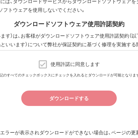
負担となります。
には、ダウンロードサービスからダウンロードソフトウェアを
ソフトウェアを使用しないでください。
ダウンロードソフトウェア使用許諾契約
います）は、お客様がダウンロードソフトウェア使用許諾契約（以
品といいます）について弊社が保証契約に基づく修理を実施する
下、添付ソフトウェアといいます）の使用許諾契約に同意する場
に提供される、全てのソフトウェア（ユーティリティ・ファームウ
使用許諾に同意します
許諾いたします。
記のすべてのチェックボックスにチェックを入れるとダウンロードが可能となりま
件で、本ソフトウェアの使用をお客様に非専属的に許諾します。
ダウンロードする
その他の無体財産権に関する法律ならびに条約によって保護され
規定される条件のもとで使用許諾するものであり、販売されるも
エラーが表示されダウンロードができない場合は、ページの更新
用許諾後も引き続きその知的所有権を保持します。