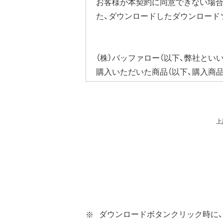
ります。発生した通信費用はお客様
お客様が本契約に同意できない場合
た、ダウンロードしたダウンロード
（株）バッファロー（以下、弊社とい
購入いただいた商品（以下、購入商
びそれに含まれるソフトウェア（以
ウェア（弊社ダウンロードサービス
ソフトウェアといいます）の使用を
上
第1条 使用許諾
弊社は、本契約に規定する条
第2条 知的所有権
本ソフトウェアは、著作権法
本ソフトウェアは、本契約に
ダウンロードボタンクリック時に、
ウェアの使用許諾権者は、使