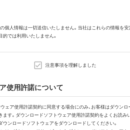
などの個人情報は一切送信いたしません。当社はこれらの情報を
目的では利用いたしません。
ムウェアアップデート完了後すぐにエアステーション設定ツー
注意事項を理解しました
ェア更新]内の「ファームウェア自動更新機能」で"自動更新をしな
品に同梱の取扱説明書または、当社ホームページに掲載の「エア
ア使用許諾について
がございます。
ウェア使用許諾契約に同意する場合にのみ、お客様はダウンロ
きます。ダウンロードソフトウェア使用許諾契約をよくお読み
ーネットに接続できなくなります。
ダウンロードソフトウェアをダウンロードしてください。
ウェアダウンロードによる通信費用や、パケット通信量の超過