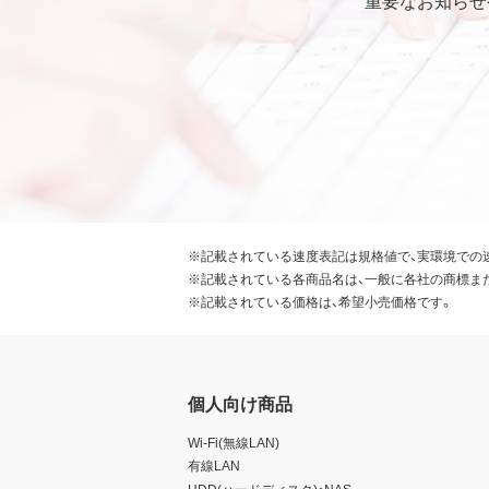
第6条 輸出規制
本契約の締結により、お客様
本ソフトウェアが外国為替及
識の上、本ソフトウェアを輸
要な手続きを行うこと。
お客様が現時点で外国為替及
受けていない者であること。
本ソフトウェアを現時点で外
常破壊兵器の開発、設計、製造
※記載されている速度表記は規格値で、実環境での
※記載されている各商品名は、一般に各社の商標ま
第7条 その他
※記載されている価格は、希望小売価格です。
お客様は、本ソフトウェアを
お客様が本契約のいずれかの
ることができます。その場合
個人向け商品
せん。
本ソフトウェアに表示されて
Wi-Fi(無線LAN)
本契約に関わる紛争が発生し
有線LAN