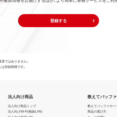
は下記事項に同意するものとします。
び外国貿易法および米国輸出管理関連法規等に基づく輸出規制
登録する
出または再輸出する場合は、上記の輸出管理関連法規を遵守し、
び外国貿易法および米国輸出管理関連法規等により本ソフトウ
国為替及び外国貿易法および米国輸出管理関連法規等により禁
、生産などを行う目的で使用しないこと。
速度ではありません。
たは登録商標です。
日本国外に持ち出すことはできません。
規定に違反した場合、弊社はただちにお客様による本ソフトウェ
、お客様は、ただちに本ソフトウェアおよびその複製物のすべて
法人向け商品
教えてバッファ
いる著作権者も本契約について弊社と同じ権利を有するものと
法人向け商品トップ
教えてバッファロー
た場合は、弊社の本店所在地を管轄する裁判所を専属的裁判所と
法人向けWi-Fi(無線LAN)
商品の選び方