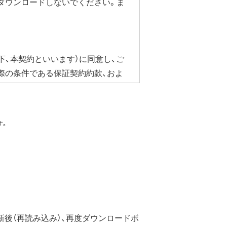
ダウンロードしないでください。ま
以上
下、本契約といいます）に同意し、ご
際の条件である保証契約約款、およ
合にかぎり、ダウンロードソフト
ェア・ドライバなど）を含み以下、本
す。
ています。
のではなく、弊社および本ソフト
後（再読み込み）、再度ダウンロードボ