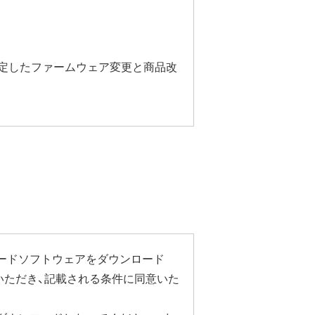
安定したファームウェア変更と商品改
ルから商品本体の設定画面を表示し
い"に変更することで停止いただけま
ステーション設定ガイド」をご覧く
ードソフトウェアをダウンロード
いただき、記載される条件に同意いた
による速度制限が発生することがあ