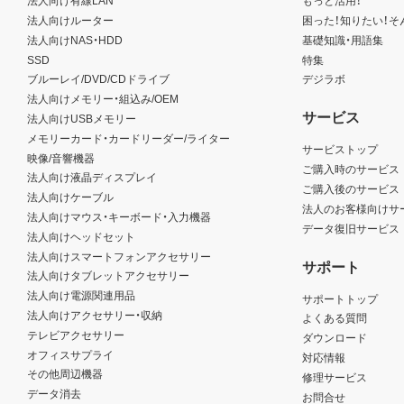
法人向け有線LAN
もっと活用！
法人向けルーター
困った！知りたい！そ
法人向けNAS・HDD
基礎知識・用語集
SSD
特集
ブルーレイ/DVD/CDドライブ
デジラボ
法人向けメモリー・組込み/OEM
サービス
法人向けUSBメモリー
メモリーカード・カードリーダー/ライター
サービストップ
映像/音響機器
ご購入時のサービス
法人向け液晶ディスプレイ
ご購入後のサービス
法人向けケーブル
法人のお客様向けサ
法人向けマウス・キーボード・入力機器
データ復旧サービス
法人向けヘッドセット
法人向けスマートフォンアクセサリー
サポート
法人向けタブレットアクセサリー
法人向け電源関連用品
サポートトップ
法人向けアクセサリー・収納
よくある質問
テレビアクセサリー
ダウンロード
オフィスサプライ
対応情報
その他周辺機器
修理サービス
データ消去
お問合せ