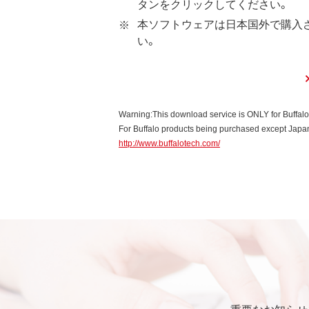
タンをクリックしてください。
本ソフトウェアに対する知的
本ソフトウェアは日本国外で購入
い。
第3条 使用制限
本ソフトウェアの用途は、購
お客様は、本ソフトウェアのソ
本ソフトウェアに加えること
Warning:This download service is ONLY for Buffal
本ソフトウェアの一部または
For Buffalo products being purchased except Japan,
http://www.buffalotech.com/
第4条 保証
弊社は本ソフトウェアに対し
第5条 損害賠償
弊社は、データの消失、業務の
的、特別、偶発的、結果的、そ
いかなる場合においても、弊
重要なお知らせ