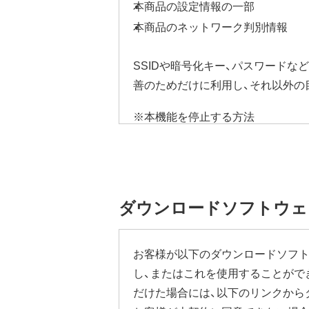
本商品の設定情報の一部
本商品のネットワーク判別情報
SSIDや暗号化キー、パスワード
善のためだけに利用し、それ以外の
※本機能を停止する方法
ご使用にならないお客様は、ファー
ていただき、[管理]-[ファームウ
す。
設定画面の表示方法の詳細は、本商
ダウンロードソフトウェ
ださい。
本機能にはその他に下記の注意事項
お客様が以下のダウンロードソフト
し、またはこれを使用することがで
ファームウェア自動更新中はインタ
だけた場合には、以下のリンクから
従量制課金契約の場合は、ファーム