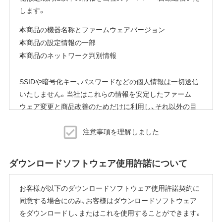
します。
本商品の機器名称とファームウェアバージョン
本商品の設定情報の一部
本商品のネットワーク判別情報
SSIDや暗号化キー、パスワードなどの個人情報は一切送信
いたしません。当社はこれらの情報を安定したファーム
ウェア変更と商品改善のためだけに利用し、それ以外の目
的では利用いたしません。
注意事項を理解しました
※本機能を停止する方法
ご使用にならないお客様は、ファームウェアアップデート
ダウンロードソフトウェア使用許諾について
完了後すぐにエアステーション設定ツールから商品本体の
設定画面を表示していただき、[管理]-[ファームウェア更新]
お客様が以下のダウンロードソフトウェア使用許諾契約に
内の「ファームウェア自動更新機能」で"自動更新をしな
同意する場合にのみ、お客様はダウンロードソフトウェア
い"に変更することで停止いただけます。
をダウンロードし、またはこれを使用することができます。
設定画面の表示方法の詳細は、本商品に同梱の取扱説明書