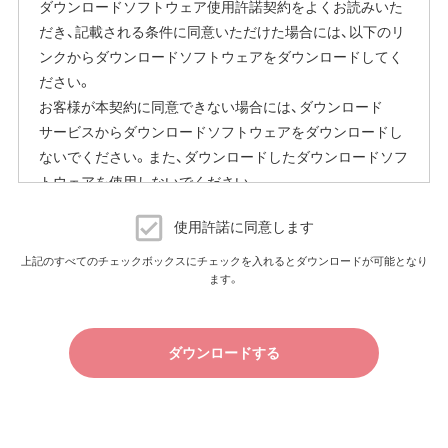
ダウンロードソフトウェア使用許諾契約をよくお読みいた
または、当社ホームページに掲載の「エアステーション設定
だき、記載される条件に同意いただけた場合には、以下のリ
ガイド」をご覧ください。
ンクからダウンロードソフトウェアをダウンロードしてく
本機能にはその他に下記の注意事項がございます。
ださい。
お客様が本契約に同意できない場合には、ダウンロード
ファームウェア自動更新中はインターネットに接続できな
サービスからダウンロードソフトウェアをダウンロードし
くなります。
ないでください。また、ダウンロードしたダウンロードソフ
従量制課金契約の場合は、ファームウェアダウンロードに
トウェアを使用しないでください。
よる通信費用や、パケット通信量の超過による速度制限が
発生することがあります。発生した通信費用はお客様負担
ダウンロードソフトウェア使用許諾契約
となります。
使用許諾に同意します
（株）バッファロー（以下、弊社といいます）は、お客様がダウ
上記のすべてのチェックボックスにチェックを入れるとダウンロードが可能となり
以上
ます。
ンロードソフトウェア使用許諾契約（以下、本契約といいま
す）に同意し、ご購入いただいた商品（以下、購入商品といい
ます）について弊社が保証契約に基づく修理を実施する際
ダウンロードする
の条件である保証契約約款、およびそれに含まれるソフト
ウェア（以下、添付ソフトウェアといいます）の使用許諾契
約に同意する場合にかぎり、ダウンロードソフトウェア（弊
社ダウンロードサービスに提供される、全てのソフトウェ