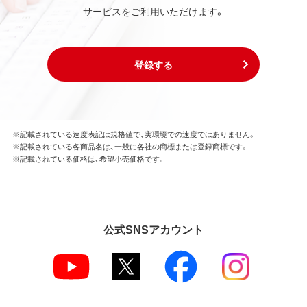
本ソフトウェアの用途は、購入商品またはその添付ソ
サービスをご利用いただけます。
フトウェアとともに使用することのみとします。
お客様は、本ソフトウェアのソースコードを調べた
り、逆アセンブル、逆コンパイル、リバースエンジニア
リング、その他の修正を本ソフトウェアに加えること
登録する
はできません。
本ソフトウェアの一部または全部を利用した新しい
ソフトウェアの開発もこの規定により禁止されま
す。
※記載されている速度表記は規格値で、実環境での速度ではありません。
※記載されている各商品名は、一般に各社の商標または登録商標です。
第4条 保証
※記載されている価格は、希望小売価格です。
弊社は本ソフトウェアに対していかなる保証も行い
ません。
第5条 損害賠償
公式SNSアカウント
弊社は、データの消失、業務の中断、逸失利益、精神的
損害等を含め、本ソフトウェアの使用または使用不能
に起因する直接的、間接的、特別、偶発的、結果的、そ
の他いかなる損害にも、一切の責任を負いません。
いかなる場合においても、弊社の責任の上限は、お客