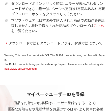
ア（ユーティリティ・ファームウェア・ドライバなど）を含み
ダウンロードボタンクリック時に、エラーが表示されダウン
ロードができない場合は、ページの更新後（再読み込み）、再度
以下、本ソフトウェアといいます）の使用を許諾いたしま
ダウンロードボタンをクリックしてください。
す。
本ソフトウェアは日本国外で購入された商品での動作を保証
第1条 使用許諾
致しません。海外で購入された商品のダウンロードは
こちら
をご覧ください。
弊社は、本契約に規定する条件で、本ソフトウェアの
使用をお客様に非専属的に許諾します。
ダウンロード方法とダウンロードファイル解凍方法について
第2条 知的所有権
Warning:This download service is ONLY for Buffalo products being purchased in Japa
本ソフトウェアは、著作権法その他の無体財産権に関
n.
する法律ならびに条約によって保護されています。
For Buffalo products being purchased except Japan, please access the following site:
本ソフトウェアは、本契約に規定される条件のもとで
http://www.buffalotech.com/
使用許諾するものであり、販売されるものではなく、
弊社および本ソフトウェアの使用許諾権者は、使用許
諾後も引き続きその知的所有権を保持します。
本ソフトウェアに対する知的所有権に関する表示を
削除してはならないものとします。
マイページユーザーIDを登録
商品をお持ちのお客様は、ユーザー登録をすることで、
第3条 使用制限
重要なお知らせや最新情報をお届けするほか、より簡単に各種