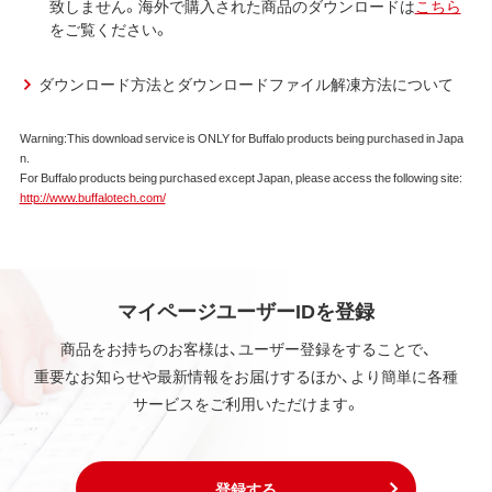
第1条 使用許諾
致しません。海外で購入された商品のダウンロードは
こちら
をご覧ください。
弊社は、本契約に規定する条件で、本ソフトウェアの
使用をお客様に非専属的に許諾します。
ダウンロード方法とダウンロードファイル解凍方法について
第2条 知的所有権
Warning:This download service is ONLY for Buffalo products being purchased in Japa
本ソフトウェアは、著作権法その他の無体財産権に関
n.
する法律ならびに条約によって保護されています。
For Buffalo products being purchased except Japan, please access the following site:
本ソフトウェアは、本契約に規定される条件のもとで
http://www.buffalotech.com/
使用許諾するものであり、販売されるものではなく、
弊社および本ソフトウェアの使用許諾権者は、使用許
諾後も引き続きその知的所有権を保持します。
本ソフトウェアに対する知的所有権に関する表示を
削除してはならないものとします。
マイページユーザーIDを登録
商品をお持ちのお客様は、ユーザー登録をすることで、
第3条 使用制限
重要なお知らせや最新情報をお届けするほか、より簡単に各種
本ソフトウェアの用途は、購入商品またはその添付ソ
サービスをご利用いただけます。
フトウェアとともに使用することのみとします。
お客様は、本ソフトウェアのソースコードを調べた
り、逆アセンブル、逆コンパイル、リバースエンジニア
リング、その他の修正を本ソフトウェアに加えること
登録する