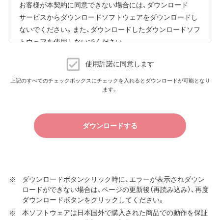
お客様が本契約に同意できない場合には、ダウンロード
ファームウェア自動更新中はインターネットに接続できな
サービスからダウンロードソフトウェアをダウンロードし
くなります。
ないでください。また、ダウンロードしたダウンロードソフ
従量制課金契約の場合は、ファームウェアダウンロードに
トウェアを使用しないでください。
よる通信費用や、パケット通信量の超過による速度制限が
発生することがあります。発生した通信費用はお客様負担
ダウンロードソフトウェア使用許諾契約
となります。
使用許諾に同意します
（株）バッファロー（以下、弊社といいます）は、お客様がダウ
上記のすべてのチェックボックスにチェックを入れるとダウンロードが可能となり
以上
ます。
ンロードソフトウェア使用許諾契約（以下、本契約といいま
す）に同意し、ご購入いただいた商品（以下、購入商品といい
ます）について弊社が保証契約に基づく修理を実施する際
ダウンロードする
の条件である保証契約約款、およびそれに含まれるソフト
ウェア（以下、添付ソフトウェアといいます）の使用許諾契
約に同意する場合にかぎり、ダウンロードソフトウェア（弊
社ダウンロードサービスに提供される、全てのソフトウェ
ア（ユーティリティ・ファームウェア・ドライバなど）を含み
ダウンロードボタンクリック時に、エラーが表示されダウン
ロードができない場合は、ページの更新後（再読み込み）、再度
以下、本ソフトウェアといいます）の使用を許諾いたしま
ダウンロードボタンをクリックしてください。
す。
本ソフトウェアは日本国外で購入された商品での動作を保証