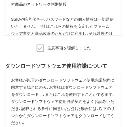
本商品のネットワーク判別情報
SSIDや暗号化キー、パスワードなどの個人情報は一切送信
いたしません。当社はこれらの情報を安定したファーム
ウェア変更と商品改善のためだけに利用し、それ以外の目
的では利用いたしません。
注意事項を理解しました
※本機能を停止する方法
ご使用にならないお客様は、ファームウェアアップデート
ダウンロードソフトウェア使用許諾について
完了後すぐにエアステーション設定ツールから商品本体の
設定画面を表示していただき、[管理]-[ファームウェア更新]
お客様が以下のダウンロードソフトウェア使用許諾契約に
内の「ファームウェア自動更新機能」で"自動更新をしな
同意する場合にのみ、お客様はダウンロードソフトウェア
い"に変更することで停止いただけます。
をダウンロードし、またはこれを使用することができます。
設定画面の表示方法の詳細は、本商品に同梱の取扱説明書
ダウンロードソフトウェア使用許諾契約をよくお読みいた
または、当社ホームページに掲載の「エアステーション設定
だき、記載される条件に同意いただけた場合には、以下のリ
ガイド」をご覧ください。
ンクからダウンロードソフトウェアをダウンロードしてく
本機能にはその他に下記の注意事項がございます。
ださい。