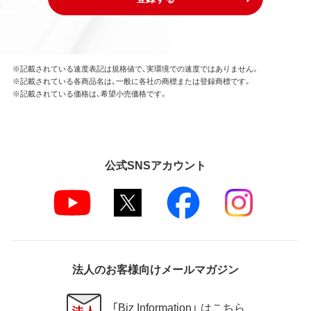
はできません。
本ソフトウェアの一部または全部を利用した新しい
ソフトウェアの開発もこの規定により禁止されま
す。
※記載されている速度表記は規格値で、実環境での速度ではありません。
※記載されている各商品名は、一般に各社の商標または登録商標です。
第4条 保証
※記載されている価格は、希望小売価格です。
弊社は本ソフトウェアに対していかなる保証も行い
ません。
第5条 損害賠償
公式SNSアカウント
弊社は、データの消失、業務の中断、逸失利益、精神的
損害等を含め、本ソフトウェアの使用または使用不能
に起因する直接的、間接的、特別、偶発的、結果的、そ
の他いかなる損害にも、一切の責任を負いません。
いかなる場合においても、弊社の責任の上限は、お客
様が購入商品の対価として支払った金額とします。
法人のお客様向けメールマガジン
第6条 輸出規制
本契約の締結により、お客様は下記事項に同意するも
「Biz Information」 はこちら